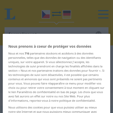
Nous prenons à coeur de protéger vos données
Dictionnaire Tchèque-Allemand
formalizovat
Nous et nos
716
partenaires stockons et accédons à des données
personnelles, telles que des données de navigation ou des identifiants
Traduction Tchèque-Allemand de
uniques, sur votre appareil. Si vous sélectionnez J'accepte, les
technologies de suivi prendront en charge les finalités affichées dans la
"formalizovat"
section « Nous et nos partenaires traitons des données pour fournir ». Si
les technologies de suivi sont désactivées, il est possible que certains
contenus et annonces qui vous sont présentés ne soient pas pertinents
"formalizovat" - traduction Allemand
pour vous. Vous pouvez faire réapparaître ce menu pour modifier vos
choix ou pour retirer votre consentement à tout moment en cliquant sur
le lien Paramètres de confidentialité en bas de page. Les choix que vous
avez fait aurons un effet sur notre ou nos Site Web. Pour plus
„formalizovat“
d’informations, reportez-vous à notre politique de confidentialité.
Nous utilisons des cookies pour que vous puissiez utiliser au mieux
notre site Internet et que nous puissions mieux communiquer avec
formalizovat
<
-zuji
>