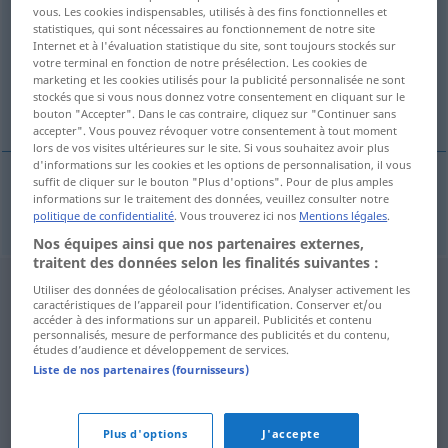
vous. Les cookies indispensables, utilisés à des fins fonctionnelles et
statistiques, qui sont nécessaires au fonctionnement de notre site
Vue d'ensemble de toutes les traductions
Internet et à l'évaluation statistique du site, sont toujours stockés sur
(Pour plus d'informations, cliquez sur/touchez la traduction)
votre terminal en fonction de notre présélection. Les cookies de
marketing et les cookies utilisés pour la publicité personnalisée ne sont
stockés que si vous nous donnez votre consentement en cliquant sur le
formalisieren
bouton "Accepter". Dans le cas contraire, cliquez sur "Continuer sans
accepter". Vous pouvez révoquer votre consentement à tout moment
lors de vos visites ultérieures sur le site. Si vous souhaitez avoir plus
d'informations sur les cookies et les options de personnalisation, il vous
suffit de cliquer sur le bouton "Plus d'options". Pour de plus amples
informations sur le traitement des données, veuillez consulter notre
formalisieren
formalizovat
politique de confidentialité
. Vous trouverez ici nos
Mentions légales
.
Nos équipes ainsi que nos partenaires externes,
traitent des données selon les finalités suivantes :
Utiliser des données de géolocalisation précises. Analyser activement les
caractéristiques de l’appareil pour l’identification. Conserver et/ou
accéder à des informations sur un appareil. Publicités et contenu
personnalisés, mesure de performance des publicités et du contenu,
études d’audience et développement de services.
Liste de nos partenaires (fournisseurs)
Plus d'options
J'accepte