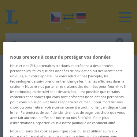
Nous prenons à coeur de protéger vos données
Dictionnaire Tchèque-Allemand
ex
Nous et nos
716
partenaires stockons et accédons à des données
personnelles, telles que des données de navigation ou des identifiants
Traduction Tchèque-Allemand de
uniques, sur votre appareil. Si vous sélectionnez J'accepte, les
technologies de suivi prendront en charge les finalités affichées dans la
"ex"
section « Nous et nos partenaires traitons des données pour fournir ». Si
les technologies de suivi sont désactivées, il est possible que certains
contenus et annonces qui vous sont présentés ne soient pas pertinents
"ex" - traduction Allemand
pour vous. Vous pouvez faire réapparaître ce menu pour modifier vos
choix ou pour retirer votre consentement à tout moment en cliquant sur
le lien Paramètres de confidentialité en bas de page. Les choix que vous
avez fait aurons un effet sur notre ou nos Site Web. Pour plus
„ex“
d’informations, reportez-vous à notre politique de confidentialité.
Nous utilisons des cookies pour que vous puissiez utiliser au mieux
ex
<
adv
>
notre site Internet et que nous puissions mieux communiquer avec