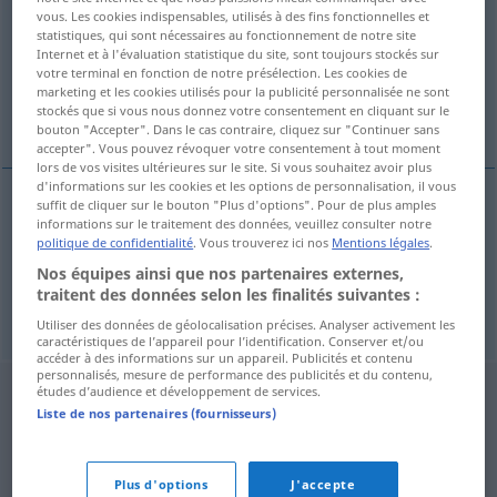
vous. Les cookies indispensables, utilisés à des fins fonctionnelles et
statistiques, qui sont nécessaires au fonctionnement de notre site
Vue d'ensemble de toutes les traductions
Internet et à l'évaluation statistique du site, sont toujours stockés sur
(Pour plus d'informations, cliquez sur/touchez la traduction)
votre terminal en fonction de notre présélection. Les cookies de
marketing et les cookies utilisés pour la publicité personnalisée ne sont
stockés que si vous nous donnez votre consentement en cliquant sur le
auf ex trinken
bouton "Accepter". Dans le cas contraire, cliquez sur "Continuer sans
accepter". Vous pouvez révoquer votre consentement à tout moment
lors de vos visites ultérieures sur le site. Si vous souhaitez avoir plus
d'informations sur les cookies et les options de personnalisation, il vous
suffit de cliquer sur le bouton "Plus d'options". Pour de plus amples
exemples
informations sur le traitement des données, veuillez consulter notre
politique de confidentialité
. Vous trouverez ici nos
Mentions légales
.
vypít
na ex
Nos équipes ainsi que nos partenaires externes,
auf ex
trinken
traitent des données selon les finalités suivantes :
Utiliser des données de géolocalisation précises. Analyser activement les
caractéristiques de l’appareil pour l’identification. Conserver et/ou
accéder à des informations sur un appareil. Publicités et contenu
personnalisés, mesure de performance des publicités et du contenu,
études d’audience et développement de services.
Liste de nos partenaires (fournisseurs)
Plus d'options
J'accepte