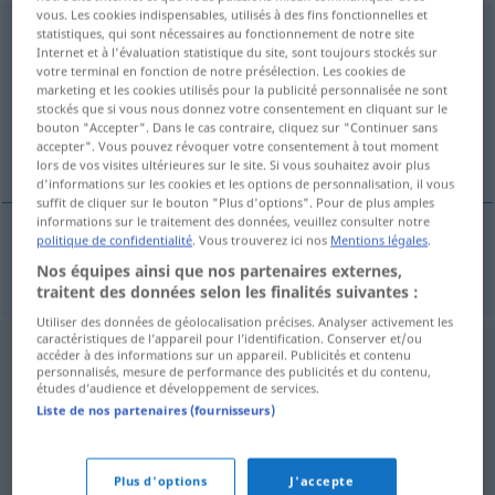
vous. Les cookies indispensables, utilisés à des fins fonctionnelles et
elektrotechnika
[-nɪ-]
f
statistiques, qui sont nécessaires au fonctionnement de notre site
Internet et à l'évaluation statistique du site, sont toujours stockés sur
votre terminal en fonction de notre présélection. Les cookies de
Vue d'ensemble de toutes les traductions
marketing et les cookies utilisés pour la publicité personnalisée ne sont
(Pour plus d'informations, cliquez sur/touchez la traduction)
stockés que si vous nous donnez votre consentement en cliquant sur le
bouton "Accepter". Dans le cas contraire, cliquez sur "Continuer sans
accepter". Vous pouvez révoquer votre consentement à tout moment
Elektrotechnik
lors de vos visites ultérieures sur le site. Si vous souhaitez avoir plus
d'informations sur les cookies et les options de personnalisation, il vous
suffit de cliquer sur le bouton "Plus d'options". Pour de plus amples
informations sur le traitement des données, veuillez consulter notre
politique de confidentialité
. Vous trouverez ici nos
Mentions légales
.
Elektrotechnik
f
elektrotechnika
Nos équipes ainsi que nos partenaires externes,
traitent des données selon les finalités suivantes :
Utiliser des données de géolocalisation précises. Analyser activement les
caractéristiques de l’appareil pour l’identification. Conserver et/ou
accéder à des informations sur un appareil. Publicités et contenu
personnalisés, mesure de performance des publicités et du contenu,
études d’audience et développement de services.
Liste de nos partenaires (fournisseurs)
Plus d'options
J'accepte