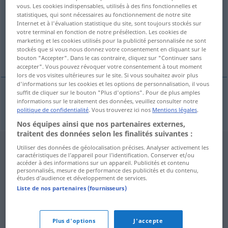
vous. Les cookies indispensables, utilisés à des fins fonctionnelles et
statistiques, qui sont nécessaires au fonctionnement de notre site
Vue d'ensemble de toutes les traductions
Internet et à l'évaluation statistique du site, sont toujours stockés sur
(Pour plus d'informations, cliquez sur/touchez la traduction)
votre terminal en fonction de notre présélection. Les cookies de
marketing et les cookies utilisés pour la publicité personnalisée ne sont
stockés que si vous nous donnez votre consentement en cliquant sur le
Ökonomin
bouton "Accepter". Dans le cas contraire, cliquez sur "Continuer sans
accepter". Vous pouvez révoquer votre consentement à tout moment
lors de vos visites ultérieures sur le site. Si vous souhaitez avoir plus
d'informations sur les cookies et les options de personnalisation, il vous
suffit de cliquer sur le bouton "Plus d'options". Pour de plus amples
informations sur le traitement des données, veuillez consulter notre
Ökonomin
f
ekonomka
politique de confidentialité
. Vous trouverez ici nos
Mentions légales
.
Nos équipes ainsi que nos partenaires externes,
traitent des données selon les finalités suivantes :
Utiliser des données de géolocalisation précises. Analyser activement les
caractéristiques de l’appareil pour l’identification. Conserver et/ou
accéder à des informations sur un appareil. Publicités et contenu
personnalisés, mesure de performance des publicités et du contenu,
études d’audience et développement de services.
Liste de nos partenaires (fournisseurs)
Plus d'options
J'accepte