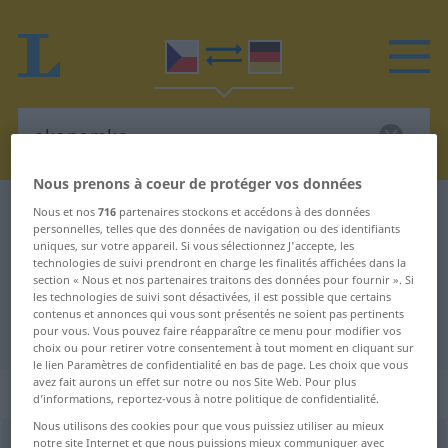
Nous prenons à coeur de protéger vos données
Dictionnaire Tchèque-Allemand
ekonomka
Nous et nos
716
partenaires stockons et accédons à des données
personnelles, telles que des données de navigation ou des identifiants
Traduction Tchèque-Allemand de
uniques, sur votre appareil. Si vous sélectionnez J'accepte, les
technologies de suivi prendront en charge les finalités affichées dans la
"ekonomka"
section « Nous et nos partenaires traitons des données pour fournir ». Si
les technologies de suivi sont désactivées, il est possible que certains
contenus et annonces qui vous sont présentés ne soient pas pertinents
"ekonomka" - traduction Allemand
pour vous. Vous pouvez faire réapparaître ce menu pour modifier vos
choix ou pour retirer votre consentement à tout moment en cliquant sur
le lien Paramètres de confidentialité en bas de page. Les choix que vous
avez fait aurons un effet sur notre ou nos Site Web. Pour plus
„ekonomka“
: feminin
d’informations, reportez-vous à notre politique de confidentialité.
Nous utilisons des cookies pour que vous puissiez utiliser au mieux
notre site Internet et que nous puissions mieux communiquer avec
ekonomka
f
<
-mek
>