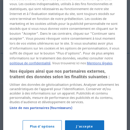
vous. Les cookies indispensables, utilisés à des fins fonctionnelles et
ekonomizovat
<
(im)pf
;
-zuji
>
statistiques, qui sont nécessaires au fonctionnement de notre site
Internet et à l'évaluation statistique du site, sont toujours stockés sur
votre terminal en fonction de notre présélection. Les cookies de
Vue d'ensemble de toutes les traductions
marketing et les cookies utilisés pour la publicité personnalisée ne sont
(Pour plus d'informations, cliquez sur/touchez la traduction)
stockés que si vous nous donnez votre consentement en cliquant sur le
bouton "Accepter". Dans le cas contraire, cliquez sur "Continuer sans
accepter". Vous pouvez révoquer votre consentement à tout moment
sparen
lors de vos visites ultérieures sur le site. Si vous souhaitez avoir plus
d'informations sur les cookies et les options de personnalisation, il vous
suffit de cliquer sur le bouton "Plus d'options". Pour de plus amples
informations sur le traitement des données, veuillez consulter notre
politique de confidentialité
. Vous trouverez ici nos
Mentions légales
.
sparen
ekonomizovat
Nos équipes ainsi que nos partenaires externes,
traitent des données selon les finalités suivantes :
Utiliser des données de géolocalisation précises. Analyser activement les
caractéristiques de l’appareil pour l’identification. Conserver et/ou
accéder à des informations sur un appareil. Publicités et contenu
personnalisés, mesure de performance des publicités et du contenu,
études d’audience et développement de services.
Liste de nos partenaires (fournisseurs)
Plus d'options
J'accepte