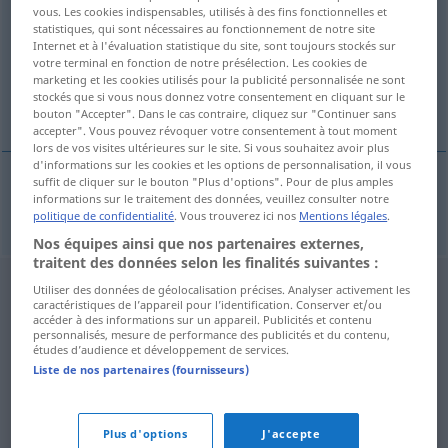
vous. Les cookies indispensables, utilisés à des fins fonctionnelles et
statistiques, qui sont nécessaires au fonctionnement de notre site
Vue d'ensemble de toutes les traductions
Internet et à l'évaluation statistique du site, sont toujours stockés sur
(Pour plus d'informations, cliquez sur/touchez la traduction)
votre terminal en fonction de notre présélection. Les cookies de
marketing et les cookies utilisés pour la publicité personnalisée ne sont
stockés que si vous nous donnez votre consentement en cliquant sur le
Ekliptik
bouton "Accepter". Dans le cas contraire, cliquez sur "Continuer sans
accepter". Vous pouvez révoquer votre consentement à tout moment
lors de vos visites ultérieures sur le site. Si vous souhaitez avoir plus
d'informations sur les cookies et les options de personnalisation, il vous
suffit de cliquer sur le bouton "Plus d'options". Pour de plus amples
informations sur le traitement des données, veuillez consulter notre
Ekliptik
f
ekliptika
politique de confidentialité
. Vous trouverez ici nos
Mentions légales
.
Nos équipes ainsi que nos partenaires externes,
traitent des données selon les finalités suivantes :
Utiliser des données de géolocalisation précises. Analyser activement les
caractéristiques de l’appareil pour l’identification. Conserver et/ou
accéder à des informations sur un appareil. Publicités et contenu
personnalisés, mesure de performance des publicités et du contenu,
études d’audience et développement de services.
Liste de nos partenaires (fournisseurs)
Plus d'options
J'accepte