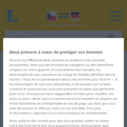
Nous prenons à coeur de protéger vos données
Dictionnaire Tchèque-Allemand
ekliptika
Nous et nos
716
partenaires stockons et accédons à des données
personnelles, telles que des données de navigation ou des identifiants
Traduction Tchèque-Allemand de
uniques, sur votre appareil. Si vous sélectionnez J'accepte, les
technologies de suivi prendront en charge les finalités affichées dans la
"ekliptika"
section « Nous et nos partenaires traitons des données pour fournir ». Si
les technologies de suivi sont désactivées, il est possible que certains
contenus et annonces qui vous sont présentés ne soient pas pertinents
"ekliptika" - traduction Allemand
pour vous. Vous pouvez faire réapparaître ce menu pour modifier vos
choix ou pour retirer votre consentement à tout moment en cliquant sur
le lien Paramètres de confidentialité en bas de page. Les choix que vous
avez fait aurons un effet sur notre ou nos Site Web. Pour plus
„ekliptika“
: feminin
d’informations, reportez-vous à notre politique de confidentialité.
Nous utilisons des cookies pour que vous puissiez utiliser au mieux
notre site Internet et que nous puissions mieux communiquer avec
ekliptika
f