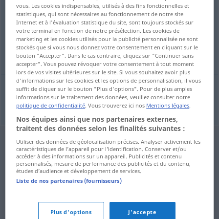
vous. Les cookies indispensables, utilisés à des fins fonctionnelles et
statistiques, qui sont nécessaires au fonctionnement de notre site
Vue d'ensemble de toutes les traductions
Internet et à l'évaluation statistique du site, sont toujours stockés sur
(Pour plus d'informations, cliquez sur/touchez la traduction)
votre terminal en fonction de notre présélection. Les cookies de
marketing et les cookies utilisés pour la publicité personnalisée ne sont
stockés que si vous nous donnez votre consentement en cliquant sur le
Zynismus
bouton "Accepter". Dans le cas contraire, cliquez sur "Continuer sans
accepter". Vous pouvez révoquer votre consentement à tout moment
lors de vos visites ultérieures sur le site. Si vous souhaitez avoir plus
d'informations sur les cookies et les options de personnalisation, il vous
suffit de cliquer sur le bouton "Plus d'options". Pour de plus amples
informations sur le traitement des données, veuillez consulter notre
Zynismus
m
cynismus
politique de confidentialité
. Vous trouverez ici nos
Mentions légales
.
Nos équipes ainsi que nos partenaires externes,
traitent des données selon les finalités suivantes :
Utiliser des données de géolocalisation précises. Analyser activement les
caractéristiques de l’appareil pour l’identification. Conserver et/ou
accéder à des informations sur un appareil. Publicités et contenu
personnalisés, mesure de performance des publicités et du contenu,
études d’audience et développement de services.
Liste de nos partenaires (fournisseurs)
Plus d'options
J'accepte