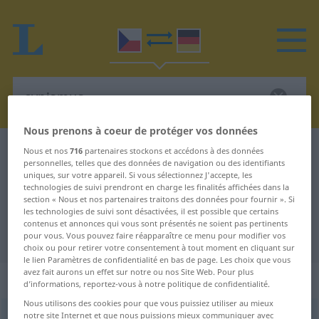
Nous prenons à coeur de protéger vos données
Dictionnaire Tchèque-Allemand
cynismus
Nous et nos
716
partenaires stockons et accédons à des données
personnelles, telles que des données de navigation ou des identifiants
Traduction Tchèque-Allemand de
uniques, sur votre appareil. Si vous sélectionnez J'accepte, les
technologies de suivi prendront en charge les finalités affichées dans la
"cynismus"
section « Nous et nos partenaires traitons des données pour fournir ». Si
les technologies de suivi sont désactivées, il est possible que certains
contenus et annonces qui vous sont présentés ne soient pas pertinents
"cynismus" - traduction Allemand
pour vous. Vous pouvez faire réapparaître ce menu pour modifier vos
choix ou pour retirer votre consentement à tout moment en cliquant sur
le lien Paramètres de confidentialité en bas de page. Les choix que vous
avez fait aurons un effet sur notre ou nos Site Web. Pour plus
„cynismus“
: maskulin
d’informations, reportez-vous à notre politique de confidentialité.
Nous utilisons des cookies pour que vous puissiez utiliser au mieux
notre site Internet et que nous puissions mieux communiquer avec
cynismus
[-nɪz-]
m
<
-sm-
>