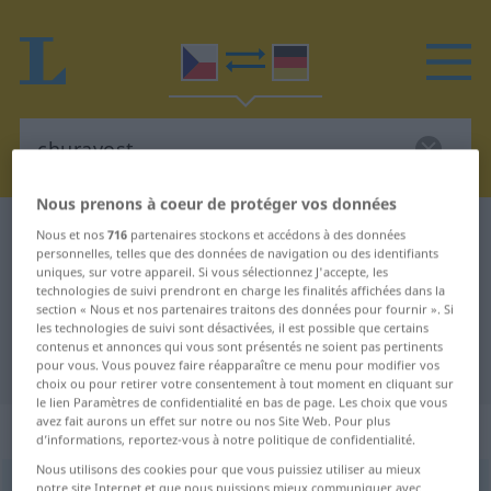
Nous prenons à coeur de protéger vos données
Dictionnaire Tchèque-Allemand
churavost
Nous et nos
716
partenaires stockons et accédons à des données
personnelles, telles que des données de navigation ou des identifiants
Traduction Tchèque-Allemand de
uniques, sur votre appareil. Si vous sélectionnez J'accepte, les
technologies de suivi prendront en charge les finalités affichées dans la
"churavost"
section « Nous et nos partenaires traitons des données pour fournir ». Si
les technologies de suivi sont désactivées, il est possible que certains
contenus et annonces qui vous sont présentés ne soient pas pertinents
"churavost" - traduction Allemand
pour vous. Vous pouvez faire réapparaître ce menu pour modifier vos
choix ou pour retirer votre consentement à tout moment en cliquant sur
le lien Paramètres de confidentialité en bas de page. Les choix que vous
avez fait aurons un effet sur notre ou nos Site Web. Pour plus
„churavost“
: feminin
d’informations, reportez-vous à notre politique de confidentialité.
Nous utilisons des cookies pour que vous puissiez utiliser au mieux
churavost
notre site Internet et que nous puissions mieux communiquer avec
f