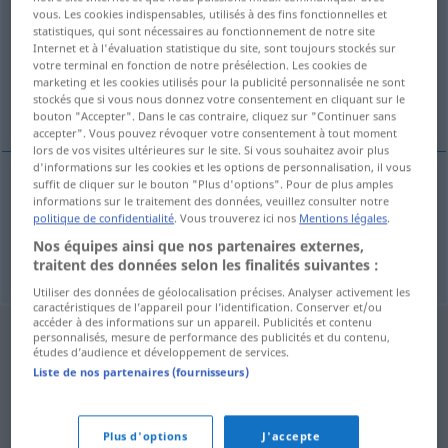
vous. Les cookies indispensables, utilisés à des fins fonctionnelles et
statistiques, qui sont nécessaires au fonctionnement de notre site
Vue d'ensemble de toutes les traductions
Internet et à l'évaluation statistique du site, sont toujours stockés sur
(Pour plus d'informations, cliquez sur/touchez la traduction)
votre terminal en fonction de notre présélection. Les cookies de
marketing et les cookies utilisés pour la publicité personnalisée ne sont
stockés que si vous nous donnez votre consentement en cliquant sur le
Unpässlichkeit, Indisponiertheit
bouton "Accepter". Dans le cas contraire, cliquez sur "Continuer sans
accepter". Vous pouvez révoquer votre consentement à tout moment
lors de vos visites ultérieures sur le site. Si vous souhaitez avoir plus
d'informations sur les cookies et les options de personnalisation, il vous
suffit de cliquer sur le bouton "Plus d'options". Pour de plus amples
informations sur le traitement des données, veuillez consulter notre
Unpässlichkeit
f
churavost
politique de confidentialité
. Vous trouverez ici nos
Mentions légales
.
Nos équipes ainsi que nos partenaires externes,
Indisponiertheit
f
churavost
traitent des données selon les finalités suivantes :
Utiliser des données de géolocalisation précises. Analyser activement les
caractéristiques de l’appareil pour l’identification. Conserver et/ou
accéder à des informations sur un appareil. Publicités et contenu
personnalisés, mesure de performance des publicités et du contenu,
études d’audience et développement de services.
Liste de nos partenaires (fournisseurs)
Plus d'options
J'accepte