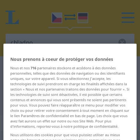
Nous prenons à coeur de protéger vos données
Dictionnaire Tchèque-Allemand
chladno
Nous et nos
716
partenaires stockons et accédons à des données
personnelles, telles que des données de navigation ou des identifiants
Traduction Tchèque-Allemand de
uniques, sur votre appareil. Si vous sélectionnez J'accepte, les
technologies de suivi prendront en charge les finalités affichées dans la
"chladno"
section « Nous et nos partenaires traitons des données pour fournir ». Si
les technologies de suivi sont désactivées, il est possible que certains
contenus et annonces qui vous sont présentés ne soient pas pertinents
"chladno" - traduction Allemand
pour vous. Vous pouvez faire réapparaître ce menu pour modifier vos
choix ou pour retirer votre consentement à tout moment en cliquant sur
le lien Paramètres de confidentialité en bas de page. Les choix que vous
„chladno“
: Neutrum
avez fait aurons un effet sur notre ou nos Site Web. Pour plus
d’informations, reportez-vous à notre politique de confidentialité.
Nous utilisons des cookies pour que vous puissiez utiliser au mieux
chladno
n