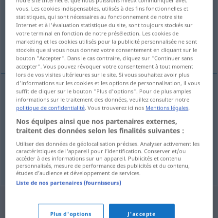
notre site Internet et que nous puissions mieux communiquer avec
vous. Les cookies indispensables, utilisés à des fins fonctionnelles et
Vue d'ensemble de toutes les traductions
statistiques, qui sont nécessaires au fonctionnement de notre site
Internet et à l'évaluation statistique du site, sont toujours stockés sur
(Pour plus d'informations, cliquez sur/touchez la traduction)
votre terminal en fonction de notre présélection. Les cookies de
marketing et les cookies utilisés pour la publicité personnalisée ne sont
Kühle, kühl, frisch, Frische
stockés que si vous nous donnez votre consentement en cliquant sur le
bouton "Accepter". Dans le cas contraire, cliquez sur "Continuer sans
accepter". Vous pouvez révoquer votre consentement à tout moment
lors de vos visites ultérieures sur le site. Si vous souhaitez avoir plus
d'informations sur les cookies et les options de personnalisation, il vous
suffit de cliquer sur le bouton "Plus d'options". Pour de plus amples
informations sur le traitement des données, veuillez consulter notre
Kühle
f
chladno
politique de confidentialité
. Vous trouverez ici nos
Mentions légales
.
Nos équipes ainsi que nos partenaires externes,
Frische
f
chladno
traitent des données selon les finalités suivantes :
Utiliser des données de géolocalisation précises. Analyser activement les
kühl
,
frisch
chladno
ADV
caractéristiques de l’appareil pour l’identification. Conserver et/ou
accéder à des informations sur un appareil. Publicités et contenu
personnalisés, mesure de performance des publicités et du contenu,
études d’audience et développement de services.
Liste de nos partenaires (fournisseurs)
Plus d'options
J'accepte