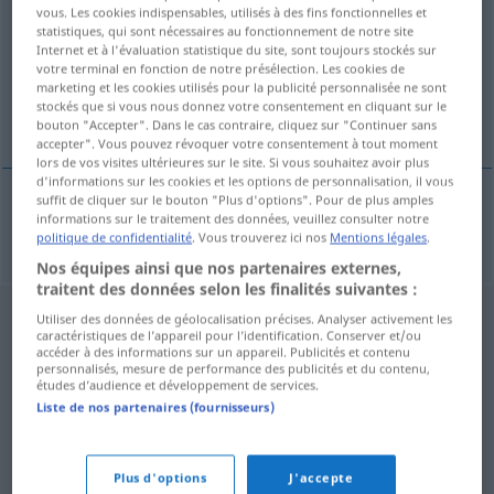
vous. Les cookies indispensables, utilisés à des fins fonctionnelles et
statistiques, qui sont nécessaires au fonctionnement de notre site
Vue d'ensemble de toutes les traductions
Internet et à l'évaluation statistique du site, sont toujours stockés sur
(Pour plus d'informations, cliquez sur/touchez la traduction)
votre terminal en fonction de notre présélection. Les cookies de
marketing et les cookies utilisés pour la publicité personnalisée ne sont
stockés que si vous nous donnez votre consentement en cliquant sur le
Artikel
bouton "Accepter". Dans le cas contraire, cliquez sur "Continuer sans
accepter". Vous pouvez révoquer votre consentement à tout moment
lors de vos visites ultérieures sur le site. Si vous souhaitez avoir plus
d'informations sur les cookies et les options de personnalisation, il vous
suffit de cliquer sur le bouton "Plus d'options". Pour de plus amples
informations sur le traitement des données, veuillez consulter notre
Artikel
m
Handels-
artikl
politique de confidentialité
. Vous trouverez ici nos
Mentions légales
.
Nos équipes ainsi que nos partenaires externes,
traitent des données selon les finalités suivantes :
Utiliser des données de géolocalisation précises. Analyser activement les
caractéristiques de l’appareil pour l’identification. Conserver et/ou
accéder à des informations sur un appareil. Publicités et contenu
personnalisés, mesure de performance des publicités et du contenu,
études d’audience et développement de services.
Liste de nos partenaires (fournisseurs)
Plus d'options
J'accepte