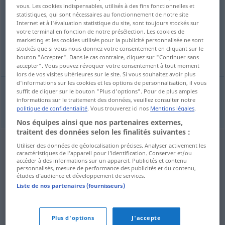
vous. Les cookies indispensables, utilisés à des fins fonctionnelles et
statistiques, qui sont nécessaires au fonctionnement de notre site
Vue d'ensemble de toutes les traductions
Internet et à l'évaluation statistique du site, sont toujours stockés sur
(Pour plus d'informations, cliquez sur/touchez la traduction)
votre terminal en fonction de notre présélection. Les cookies de
marketing et les cookies utilisés pour la publicité personnalisée ne sont
stockés que si vous nous donnez votre consentement en cliquant sur le
Appretur
bouton "Accepter". Dans le cas contraire, cliquez sur "Continuer sans
accepter". Vous pouvez révoquer votre consentement à tout moment
lors de vos visites ultérieures sur le site. Si vous souhaitez avoir plus
d'informations sur les cookies et les options de personnalisation, il vous
suffit de cliquer sur le bouton "Plus d'options". Pour de plus amples
informations sur le traitement des données, veuillez consulter notre
Appretur
f
apretura
politique de confidentialité
. Vous trouverez ici nos
Mentions légales
.
Nos équipes ainsi que nos partenaires externes,
traitent des données selon les finalités suivantes :
Utiliser des données de géolocalisation précises. Analyser activement les
caractéristiques de l’appareil pour l’identification. Conserver et/ou
accéder à des informations sur un appareil. Publicités et contenu
personnalisés, mesure de performance des publicités et du contenu,
études d’audience et développement de services.
Liste de nos partenaires (fournisseurs)
Plus d'options
J'accepte