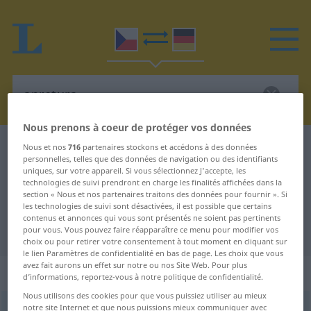
Nous prenons à coeur de protéger vos données
Dictionnaire Tchèque-Allemand
apretura
Nous et nos
716
partenaires stockons et accédons à des données
personnelles, telles que des données de navigation ou des identifiants
Traduction Tchèque-Allemand de
uniques, sur votre appareil. Si vous sélectionnez J'accepte, les
technologies de suivi prendront en charge les finalités affichées dans la
"apretura"
section « Nous et nos partenaires traitons des données pour fournir ». Si
les technologies de suivi sont désactivées, il est possible que certains
contenus et annonces qui vous sont présentés ne soient pas pertinents
"apretura" - traduction Allemand
pour vous. Vous pouvez faire réapparaître ce menu pour modifier vos
choix ou pour retirer votre consentement à tout moment en cliquant sur
le lien Paramètres de confidentialité en bas de page. Les choix que vous
avez fait aurons un effet sur notre ou nos Site Web. Pour plus
„apretura“
: feminin
d’informations, reportez-vous à notre politique de confidentialité.
Nous utilisons des cookies pour que vous puissiez utiliser au mieux
notre site Internet et que nous puissions mieux communiquer avec
apretura
[-tuː-]
f