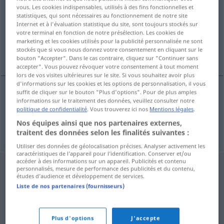
vous. Les cookies indispensables, utilisés à des fins fonctionnelles et
statistiques, qui sont nécessaires au fonctionnement de notre site
Vue d'ensemble de toutes les traductions
Internet et à l'évaluation statistique du site, sont toujours stockés sur
(Pour plus d'informations, cliquez sur/touchez la traduction)
votre terminal en fonction de notre présélection. Les cookies de
marketing et les cookies utilisés pour la publicité personnalisée ne sont
stockés que si vous nous donnez votre consentement en cliquant sur le
Absolvent, Absolventin
bouton "Accepter". Dans le cas contraire, cliquez sur "Continuer sans
accepter". Vous pouvez révoquer votre consentement à tout moment
lors de vos visites ultérieures sur le site. Si vous souhaitez avoir plus
d'informations sur les cookies et les options de personnalisation, il vous
suffit de cliquer sur le bouton "Plus d'options". Pour de plus amples
informations sur le traitement des données, veuillez consulter notre
Absolvent
m
absolvent
politique de confidentialité
. Vous trouverez ici nos
Mentions légales
.
Nos équipes ainsi que nos partenaires externes,
Absolventin
f
absolvent
traitent des données selon les finalités suivantes :
Utiliser des données de géolocalisation précises. Analyser activement les
caractéristiques de l’appareil pour l’identification. Conserver et/ou
accéder à des informations sur un appareil. Publicités et contenu
personnalisés, mesure de performance des publicités et du contenu,
études d’audience et développement de services.
Liste de nos partenaires (fournisseurs)
Plus d'options
J'accepte