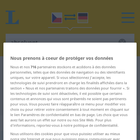
Nous prenons à coeur de protéger vos données
Dictionnaire Tchèque-Allemand
absolvent
Nous et nos
716
partenaires stockons et accédons à des données
personnelles, telles que des données de navigation ou des identifiants
Traduction Tchèque-Allemand de
uniques, sur votre appareil. Si vous sélectionnez J'accepte, les
technologies de suivi prendront en charge les finalités affichées dans la
"absolvent"
section « Nous et nos partenaires traitons des données pour fournir ». Si
les technologies de suivi sont désactivées, il est possible que certains
contenus et annonces qui vous sont présentés ne soient pas pertinents
"absolvent" - traduction Allemand
pour vous. Vous pouvez faire réapparaître ce menu pour modifier vos
choix ou pour retirer votre consentement à tout moment en cliquant sur
le lien Paramètres de confidentialité en bas de page. Les choix que vous
avez fait aurons un effet sur notre ou nos Site Web. Pour plus
„absolvent“
: maskulin
d’informations, reportez-vous à notre politique de confidentialité.
Nous utilisons des cookies pour que vous puissiez utiliser au mieux
absolvent
notre site Internet et que nous puissions mieux communiquer avec
m
,
absolventka
<
-tek
>
f