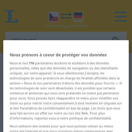
Nous prenons à coeur de protéger vos données
Dictionnaire Tchèque-Allemand
abiturient
Nous et nos
716
partenaires stockons et accédons à des données
personnelles, telles que des données de navigation ou des identifiants
Traduction Tchèque-Allemand de
uniques, sur votre appareil. Si vous sélectionnez J'accepte, les
technologies de suivi prendront en charge les finalités affichées dans la
"abiturient"
section « Nous et nos partenaires traitons des données pour fournir ». Si
les technologies de suivi sont désactivées, il est possible que certains
contenus et annonces qui vous sont présentés ne soient pas pertinents
"abiturient" - traduction Allemand
pour vous. Vous pouvez faire réapparaître ce menu pour modifier vos
choix ou pour retirer votre consentement à tout moment en cliquant sur
le lien Paramètres de confidentialité en bas de page. Les choix que vous
avez fait aurons un effet sur notre ou nos Site Web. Pour plus
„abiturient“
: maskulin
d’informations, reportez-vous à notre politique de confidentialité.
Nous utilisons des cookies pour que vous puissiez utiliser au mieux
abiturient
notre site Internet et que nous puissions mieux communiquer avec
m
,
abiturientka
<
-tek
>
f