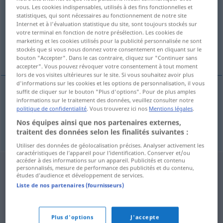
vous. Les cookies indispensables, utilisés à des fins fonctionnelles et
statistiques, qui sont nécessaires au fonctionnement de notre site
Vue d'ensemble de toutes les traductions
Internet et à l'évaluation statistique du site, sont toujours stockés sur
(Pour plus d'informations, cliquez sur/touchez la traduction)
votre terminal en fonction de notre présélection. Les cookies de
marketing et les cookies utilisés pour la publicité personnalisée ne sont
stockés que si vous nous donnez votre consentement en cliquant sur le
Abiturient, Abiturientin
bouton "Accepter". Dans le cas contraire, cliquez sur "Continuer sans
accepter". Vous pouvez révoquer votre consentement à tout moment
lors de vos visites ultérieures sur le site. Si vous souhaitez avoir plus
d'informations sur les cookies et les options de personnalisation, il vous
suffit de cliquer sur le bouton "Plus d'options". Pour de plus amples
informations sur le traitement des données, veuillez consulter notre
Abiturient
m
abiturient
politique de confidentialité
. Vous trouverez ici nos
Mentions légales
.
Nos équipes ainsi que nos partenaires externes,
Abiturientin
f
abiturient
traitent des données selon les finalités suivantes :
Utiliser des données de géolocalisation précises. Analyser activement les
caractéristiques de l’appareil pour l’identification. Conserver et/ou
accéder à des informations sur un appareil. Publicités et contenu
personnalisés, mesure de performance des publicités et du contenu,
études d’audience et développement de services.
Liste de nos partenaires (fournisseurs)
Plus d'options
J'accepte