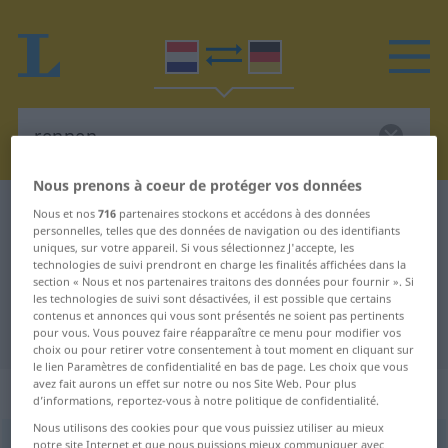
Nous prenons à coeur de protéger vos données
Dictionnaire Néerlandais-Allemand
rennen
Nous et nos
716
partenaires stockons et accédons à des données
personnelles, telles que des données de navigation ou des identifiants
Traduction Néerlandais-Allemand
uniques, sur votre appareil. Si vous sélectionnez J'accepte, les
technologies de suivi prendront en charge les finalités affichées dans la
de "rennen"
section « Nous et nos partenaires traitons des données pour fournir ». Si
les technologies de suivi sont désactivées, il est possible que certains
contenus et annonces qui vous sont présentés ne soient pas pertinents
"rennen" - traduction Allemand
pour vous. Vous pouvez faire réapparaître ce menu pour modifier vos
choix ou pour retirer votre consentement à tout moment en cliquant sur
le lien Paramètres de confidentialité en bas de page. Les choix que vous
avez fait aurons un effet sur notre ou nos Site Web. Pour plus
„rennen“
: werkwoord
d’informations, reportez-vous à notre politique de confidentialité.
Nous utilisons des cookies pour que vous puissiez utiliser au mieux
rennen
notre site Internet et que nous puissions mieux communiquer avec
v
<
a.
zn
>