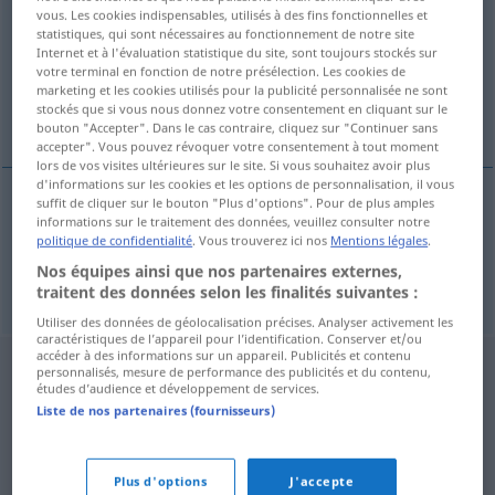
vous. Les cookies indispensables, utilisés à des fins fonctionnelles et
statistiques, qui sont nécessaires au fonctionnement de notre site
Vue d'ensemble de toutes les traductions
Internet et à l'évaluation statistique du site, sont toujours stockés sur
(Pour plus d'informations, cliquez sur/touchez la traduction)
votre terminal en fonction de notre présélection. Les cookies de
marketing et les cookies utilisés pour la publicité personnalisée ne sont
stockés que si vous nous donnez votre consentement en cliquant sur le
rennen, galoppieren, sprengen
bouton "Accepter". Dans le cas contraire, cliquez sur "Continuer sans
accepter". Vous pouvez révoquer votre consentement à tout moment
lors de vos visites ultérieures sur le site. Si vous souhaitez avoir plus
d'informations sur les cookies et les options de personnalisation, il vous
suffit de cliquer sur le bouton "Plus d'options". Pour de plus amples
informations sur le traitement des données, veuillez consulter notre
rennen
rennen
politique de confidentialité
. Vous trouverez ici nos
Mentions légales
.
Nos équipes ainsi que nos partenaires externes,
galoppieren
,
sprengen
rennen
traitent des données selon les finalités suivantes :
Utiliser des données de géolocalisation précises. Analyser activement les
caractéristiques de l’appareil pour l’identification. Conserver et/ou
accéder à des informations sur un appareil. Publicités et contenu
personnalisés, mesure de performance des publicités et du contenu,
études d’audience et développement de services.
Liste de nos partenaires (fournisseurs)
Plus d'options
J'accepte