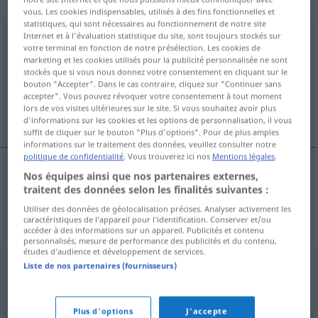
„dienovereenkomstig“
vous. Les cookies indispensables, utilisés à des fins fonctionnelles et
statistiques, qui sont nécessaires au fonctionnement de notre site
Internet et à l'évaluation statistique du site, sont toujours stockés sur
dienovereenkomstig
[-ˈkɔmstəx]
votre terminal en fonction de notre présélection. Les cookies de
marketing et les cookies utilisés pour la publicité personnalisée ne sont
Vue d'ensemble de toutes les traductions
stockés que si vous nous donnez votre consentement en cliquant sur le
(Pour plus d'informations, cliquez sur/touchez la traduction)
bouton "Accepter". Dans le cas contraire, cliquez sur "Continuer sans
accepter". Vous pouvez révoquer votre consentement à tout moment
lors de vos visites ultérieures sur le site. Si vous souhaitez avoir plus
dementsprechend, demgemäß
d'informations sur les cookies et les options de personnalisation, il vous
suffit de cliquer sur le bouton "Plus d'options". Pour de plus amples
informations sur le traitement des données, veuillez consulter notre
politique de confidentialité
. Vous trouverez ici nos
Mentions légales
.
Nos équipes ainsi que nos partenaires externes,
dementsprechend
,
demgemäß
traitent des données selon les finalités suivantes :
Utiliser des données de géolocalisation précises. Analyser activement les
dienovereenkomstig
caractéristiques de l’appareil pour l’identification. Conserver et/ou
accéder à des informations sur un appareil. Publicités et contenu
personnalisés, mesure de performance des publicités et du contenu,
études d’audience et développement de services.
Liste de nos partenaires (fournisseurs)
Plus d'options
J'accepte