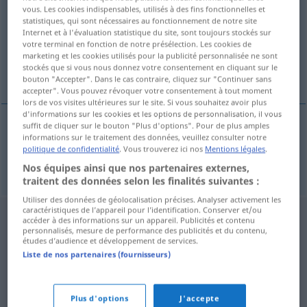
vous. Les cookies indispensables, utilisés à des fins fonctionnelles et
statistiques, qui sont nécessaires au fonctionnement de notre site
Vue d'ensemble de toutes les traductions
Internet et à l'évaluation statistique du site, sont toujours stockés sur
(Pour plus d'informations, cliquez sur/touchez la traduction)
votre terminal en fonction de notre présélection. Les cookies de
marketing et les cookies utilisés pour la publicité personnalisée ne sont
stockés que si vous nous donnez votre consentement en cliquant sur le
Schnäpschen
bouton "Accepter". Dans le cas contraire, cliquez sur "Continuer sans
accepter". Vous pouvez révoquer votre consentement à tout moment
lors de vos visites ultérieures sur le site. Si vous souhaitez avoir plus
d'informations sur les cookies et les options de personnalisation, il vous
suffit de cliquer sur le bouton "Plus d'options". Pour de plus amples
informations sur le traitement des données, veuillez consulter notre
Schnäpschen
n
borreltje
politique de confidentialité
. Vous trouverez ici nos
Mentions légales
.
Nos équipes ainsi que nos partenaires externes,
traitent des données selon les finalités suivantes :
Utiliser des données de géolocalisation précises. Analyser activement les
caractéristiques de l’appareil pour l’identification. Conserver et/ou
accéder à des informations sur un appareil. Publicités et contenu
personnalisés, mesure de performance des publicités et du contenu,
études d’audience et développement de services.
Liste de nos partenaires (fournisseurs)
Plus d'options
J'accepte