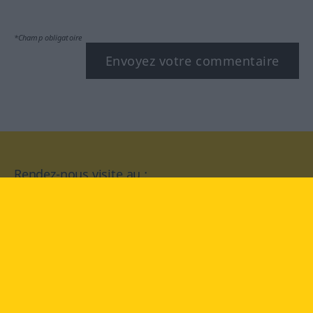
*Champ obligatoire
Envoyez votre commentaire
Rendez-nous visite au :
facebook
YouTube
Instagram
Langenscheidt