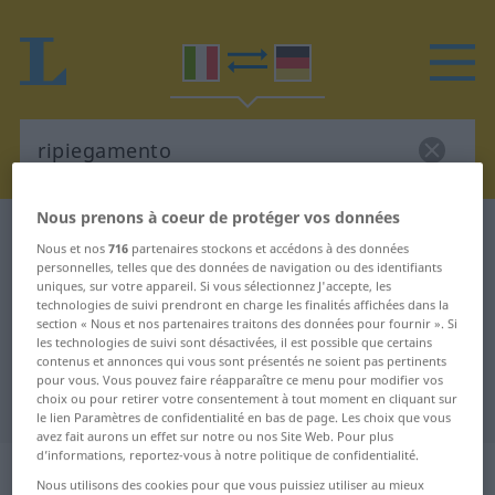
Nous prenons à coeur de protéger vos données
Dictionnaire Italien-Allemand
ripiegamento
Nous et nos
716
partenaires stockons et accédons à des données
Traduction Italien-Allemand de
personnelles, telles que des données de navigation ou des identifiants
uniques, sur votre appareil. Si vous sélectionnez J'accepte, les
"ripiegamento"
technologies de suivi prendront en charge les finalités affichées dans la
section « Nous et nos partenaires traitons des données pour fournir ». Si
les technologies de suivi sont désactivées, il est possible que certains
contenus et annonces qui vous sont présentés ne soient pas pertinents
"ripiegamento" - traduction
pour vous. Vous pouvez faire réapparaître ce menu pour modifier vos
choix ou pour retirer votre consentement à tout moment en cliquant sur
Allemand
le lien Paramètres de confidentialité en bas de page. Les choix que vous
avez fait aurons un effet sur notre ou nos Site Web. Pour plus
d’informations, reportez-vous à notre politique de confidentialité.
„ripiegamento“
: maschile
Nous utilisons des cookies pour que vous puissiez utiliser au mieux