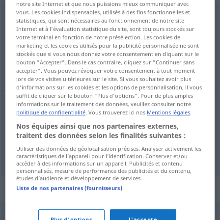
notre site Internet et que nous puissions mieux communiquer avec
vous. Les cookies indispensables, utilisés à des fins fonctionnelles et
ripiegamento
[ripjegaˈmento]
m
statistiques, qui sont nécessaires au fonctionnement de notre site
Internet et à l'évaluation statistique du site, sont toujours stockés sur
Vue d'ensemble de toutes les traductions
votre terminal en fonction de notre présélection. Les cookies de
(Pour plus d'informations, cliquez sur/touchez la traduction)
marketing et les cookies utilisés pour la publicité personnalisée ne sont
stockés que si vous nous donnez votre consentement en cliquant sur le
bouton "Accepter". Dans le cas contraire, cliquez sur "Continuer sans
Rückzug
Rückzieher
accepter". Vous pouvez révoquer votre consentement à tout moment
lors de vos visites ultérieures sur le site. Si vous souhaitez avoir plus
d'informations sur les cookies et les options de personnalisation, il vous
suffit de cliquer sur le bouton "Plus d'options". Pour de plus amples
informations sur le traitement des données, veuillez consulter notre
politique de confidentialité
. Vous trouverez ici nos
Mentions légales
.
Rückzug
m
ripiegamento
MIL
Nos équipes ainsi que nos partenaires externes,
traitent des données selon les finalités suivantes :
Utiliser des données de géolocalisation précises. Analyser activement les
Rückzieher
m
ripiegamento
FIG
caractéristiques de l’appareil pour l’identification. Conserver et/ou
accéder à des informations sur un appareil. Publicités et contenu
personnalisés, mesure de performance des publicités et du contenu,
études d’audience et développement de services.
Synonymes de "ripiegamento"
Liste de nos partenaires (fournisseurs)
Plus d'options
J'accepte