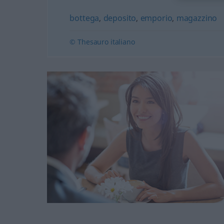
bottega
,
deposito
,
emporio
,
magazzino
© Thesauro italiano