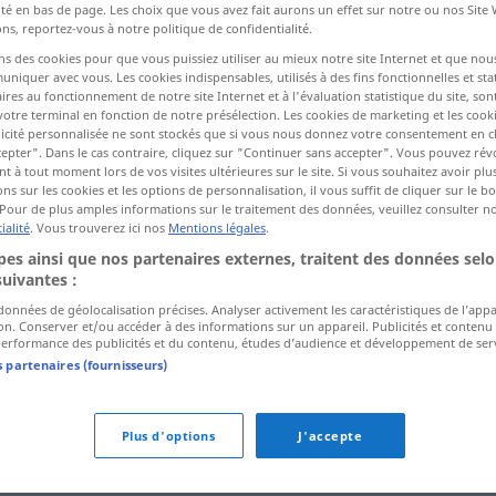
ité en bas de page. Les choix que vous avez fait aurons un effet sur notre ou nos Site
ns, reportez-vous à notre politique de confidentialité.
ns des cookies pour que vous puissiez utiliser au mieux notre site Internet et que nou
ctions
iquer avec vous. Les cookies indispensables, utilisés à des fins fonctionnelles et stat
a traduction)
ires au fonctionnement de notre site Internet et à l'évaluation statistique du site, son
votre terminal en fonction de notre présélection. Les cookies de marketing et les cookie
icité personnalisée ne sont stockés que si vous nous donnez votre consentement en cl
etzung
epter". Dans le cas contraire, cliquez sur "Continuer sans accepter". Vous pouvez ré
 à tout moment lors de vos visites ultérieures sur le site. Si vous souhaitez avoir plu
ns sur les cookies et les options de personnalisation, il vous suffit de cliquer sur le 
Pour de plus amples informations sur le traitement des données, veuillez consulter n
ialité
. Vous trouverez ici nos
Mentions légales
.
fondaco
STOR
es ainsi que nos partenaires externes, traitent des données selo
suivantes :
erraum bzw.
fondaco
REG
 données de géolocalisation précises. Analyser activement les caractéristiques de l’app
tion. Conserver et/ou accéder à des informations sur un appareil. Publicités et contenu
erformance des publicités et du contenu, études d’audience et développement de serv
s partenaires (fournisseurs)
en
Plus d'options
J'accepte