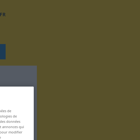
FR
nées de
nologies de
s des données
 et annonces qui
 pour modifier
e