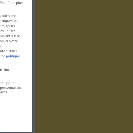
 Web. Pour plus
s puissions
istiques, qui
t toujours
s utilisés
iquant sur le
voquer votre
s
bouton "Plus
otre
politique
n les
areil pour
 personnalisés,
ices.