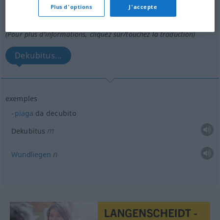
decubito
Wendungen
Plus d'options
J'accepte
Vue d'ensemble de toutes les traductions
(Pour plus d'informations, cliquez sur/touchez la traduction)
Dekubitus...
exemples
piaga
da decubito
m
Dekubitus
n
Wundliegen