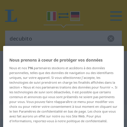
Dictionnaire Italien-Allemand
decubito
Nous prenons à coeur de protéger vos données
Traduction Italien-Allemand de
Nous et nos
716
partenaires stockons et accédons à des données
personnelles, telles que des données de navigation ou des identifiants
"decubito"
uniques, sur votre appareil. Si vous sélectionnez J'accepte, les
technologies de suivi prendront en charge les finalités affichées dans la
section « Nous et nos partenaires traitons des données pour fournir ». Si
les technologies de suivi sont désactivées, il est possible que certains
"decubito" - traduction Allemand
contenus et annonces qui vous sont présentés ne soient pas pertinents
pour vous. Vous pouvez faire réapparaître ce menu pour modifier vos
choix ou pour retirer votre consentement à tout moment en cliquant sur
„decubito“
: maschile
le lien Paramètres de confidentialité en bas de page. Les choix que vous
avez fait aurons un effet sur notre ou nos Site Web. Pour plus
d’informations, reportez-vous à notre politique de confidentialité.
decubito
m