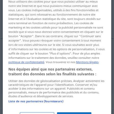
Nous utilisons des cookies pour que vous puissiez utiliser au mieux
notre site Internet et que nous puissions mieux communiquer avec
Vue d'ensemble de toutes les traductions
vous. Les cookies indispensables, utilisés à des fins fonctionnelles et
statistiques, qui sont nécessaires au fonctionnement de notre site
(Pour plus d'informations, cliquez sur/touchez la traduction)
Internet et à l'évaluation statistique du site, sont toujours stockés sur
votre terminal en fonction de notre présélection. Les cookies de
Liegen
Dekubitus, Wundliegen
marketing et les cookies utilisés pour la publicité personnalisée ne sont
stockés que si vous nous donnez votre consentement en cliquant sur le
bouton "Accepter". Dans le cas contraire, cliquez sur "Continuer sans
accepter". Vous pouvez révoquer votre consentement à tout moment
lors de vos visites ultérieures sur le site. Si vous souhaitez avoir plus
d'informations sur les cookies et les options de personnalisation, il vous
Liegen
n
decubito
posizione
suffit de cliquer sur le bouton "Plus d'options". Pour de plus amples
informations sur le traitement des données, veuillez consulter notre
politique de confidentialité
. Vous trouverez ici nos
Mentions légales
.
Nos équipes ainsi que nos partenaires externes,
Dekubitus
m
decubito
piaga
MED
traitent des données selon les finalités suivantes :
Utiliser des données de géolocalisation précises. Analyser activement les
Wundliegen
n
decubito
piaga
MED
caractéristiques de l’appareil pour l’identification. Conserver et/ou
accéder à des informations sur un appareil. Publicités et contenu
personnalisés, mesure de performance des publicités et du contenu,
études d’audience et développement de services.
„decubito“
: Wendungen
Liste de nos partenaires (fournisseurs)