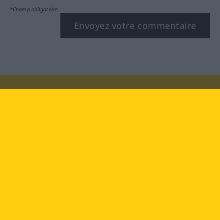
*Champ obligatoire
Envoyez votre commentaire
Rendez-nous visite au :
facebook
YouTube
Instagram
Langenscheidt
CONDITIONS D'UTILISATION