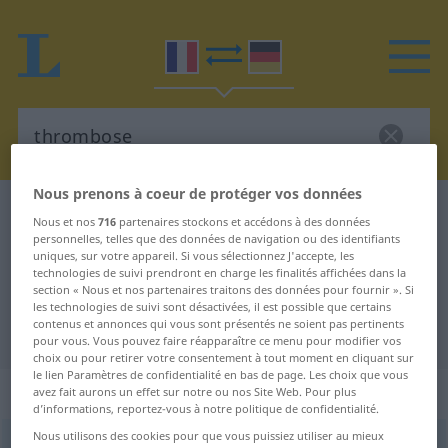
Nous prenons à coeur de protéger vos données
Dictionnaire Français-Allemand
thrombose
Nous et nos
716
partenaires stockons et accédons à des données
Traduction Français-Allemand de
personnelles, telles que des données de navigation ou des identifiants
uniques, sur votre appareil. Si vous sélectionnez J'accepte, les
"thrombose"
technologies de suivi prendront en charge les finalités affichées dans la
section « Nous et nos partenaires traitons des données pour fournir ». Si
les technologies de suivi sont désactivées, il est possible que certains
contenus et annonces qui vous sont présentés ne soient pas pertinents
"thrombose" - traduction Allemand
pour vous. Vous pouvez faire réapparaître ce menu pour modifier vos
choix ou pour retirer votre consentement à tout moment en cliquant sur
le lien Paramètres de confidentialité en bas de page. Les choix que vous
„thrombose“
: féminin
avez fait aurons un effet sur notre ou nos Site Web. Pour plus
d’informations, reportez-vous à notre politique de confidentialité.
Nous utilisons des cookies pour que vous puissiez utiliser au mieux
thrombose
[tʀõboz]
f