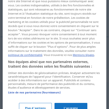
notre site Internet et que nous puissions mieux communiquer avec
vous. Les cookies indispensables, utilisés à des fins fonctionnelles et
Vue d'ensemble de toutes les traductions
statistiques, qui sont nécessaires au fonctionnement de notre site
Internet et à l'évaluation statistique du site, sont toujours stockés sur
(Pour plus d'informations, cliquez sur/touchez la traduction)
votre terminal en fonction de notre présélection. Les cookies de
marketing et les cookies utilisés pour la publicité personnalisée ne sont
Thrombose
stockés que si vous nous donnez votre consentement en cliquant sur le
bouton "Accepter". Dans le cas contraire, cliquez sur "Continuer sans
accepter". Vous pouvez révoquer votre consentement à tout moment
lors de vos visites ultérieures sur le site. Si vous souhaitez avoir plus
d'informations sur les cookies et les options de personnalisation, il vous
suffit de cliquer sur le bouton "Plus d'options". Pour de plus amples
Thrombose
f
thrombose
informations sur le traitement des données, veuillez consulter notre
politique de confidentialité
. Vous trouverez ici nos
Mentions légales
.
Nos équipes ainsi que nos partenaires externes,
traitent des données selon les finalités suivantes :
Utiliser des données de géolocalisation précises. Analyser activement les
Synonymes de "thrombose"
caractéristiques de l’appareil pour l’identification. Conserver et/ou
accéder à des informations sur un appareil. Publicités et contenu
personnalisés, mesure de performance des publicités et du contenu,
études d’audience et développement de services.
embolie
,
congestion
,
phlébite
,
inflammation
Liste de nos partenaires (fournisseurs)
© myThes Dicollecte
Plus d'options
J'accepte