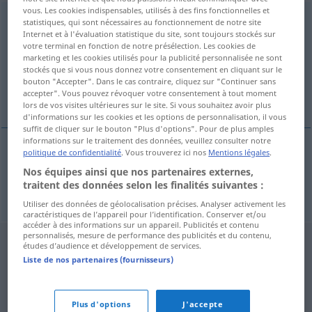
vous. Les cookies indispensables, utilisés à des fins fonctionnelles et
lance-missiles
m
<
inv
>
statistiques, qui sont nécessaires au fonctionnement de notre site
Internet et à l'évaluation statistique du site, sont toujours stockés sur
votre terminal en fonction de notre présélection. Les cookies de
Vue d'ensemble de toutes les traductions
marketing et les cookies utilisés pour la publicité personnalisée ne sont
(Pour plus d'informations, cliquez sur/touchez la traduction)
stockés que si vous nous donnez votre consentement en cliquant sur le
bouton "Accepter". Dans le cas contraire, cliquez sur "Continuer sans
accepter". Vous pouvez révoquer votre consentement à tout moment
Raketenabschussrampe
lors de vos visites ultérieures sur le site. Si vous souhaitez avoir plus
d'informations sur les cookies et les options de personnalisation, il vous
suffit de cliquer sur le bouton "Plus d'options". Pour de plus amples
informations sur le traitement des données, veuillez consulter notre
politique de confidentialité
. Vous trouverez ici nos
Mentions légales
.
Raketenabschussrampe
f
lance-missiles
Nos équipes ainsi que nos partenaires externes,
traitent des données selon les finalités suivantes :
Utiliser des données de géolocalisation précises. Analyser activement les
caractéristiques de l’appareil pour l’identification. Conserver et/ou
accéder à des informations sur un appareil. Publicités et contenu
personnalisés, mesure de performance des publicités et du contenu,
études d’audience et développement de services.
Liste de nos partenaires (fournisseurs)
Plus d'options
J'accepte