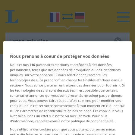
Nous prenons à coeur de protéger vos données
Dictionnaire Français-Allemand
lance-missiles
Nous et nos
716
partenaires stockons et accédons à des données
personnelles, telles que des données de navigation ou des identifiants
Traduction Français-Allemand de
uniques, sur votre appareil. Si vous sélectionnez J'accepte, les
technologies de suivi prendront en charge les finalités affichées dans la
"lance-missiles"
section « Nous et nos partenaires traitons des données pour fournir ». Si
les technologies de suivi sont désactivées, il est possible que certains
contenus et annonces qui vous sont présentés ne soient pas pertinents
"lance-missiles" - traduction
pour vous. Vous pouvez faire réapparaître ce menu pour modifier vos
choix ou pour retirer votre consentement à tout moment en cliquant sur
Allemand
le lien Paramètres de confidentialité en bas de page. Les choix que vous
avez fait aurons un effet sur notre ou nos Site Web. Pour plus
d’informations, reportez-vous à notre politique de confidentialité.
„lance-missiles“
: masculin
Nous utilisons des cookies pour que vous puissiez utiliser au mieux
notre site Internet et que nous puissions mieux communiquer avec