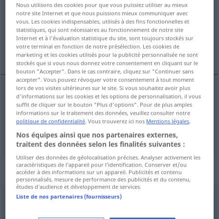
Nous utilisons des cookies pour que vous puissiez utiliser au mieux
notre site Internet et que nous puissions mieux communiquer avec
Vue d'ensemble de toutes les traductions
vous. Les cookies indispensables, utilisés à des fins fonctionnelles et
statistiques, qui sont nécessaires au fonctionnement de notre site
(Pour plus d'informations, cliquez sur/touchez la traduction)
Internet et à l'évaluation statistique du site, sont toujours stockés sur
votre terminal en fonction de notre présélection. Les cookies de
pfui!
marketing et les cookies utilisés pour la publicité personnalisée ne sont
stockés que si vous nous donnez votre consentement en cliquant sur le
bouton "Accepter". Dans le cas contraire, cliquez sur "Continuer sans
accepter". Vous pouvez révoquer votre consentement à tout moment
lors de vos visites ultérieures sur le site. Si vous souhaitez avoir plus
exemples
d'informations sur les cookies et les options de personnalisation, il vous
suffit de cliquer sur le bouton "Plus d'options". Pour de plus amples
fi (donc)!
informations sur le traitement des données, veuillez consulter notre
politique de confidentialité
. Vous trouverez ici nos
Mentions légales
.
pfui!
Nos équipes ainsi que nos partenaires externes,
traitent des données selon les finalités suivantes :
Utiliser des données de géolocalisation précises. Analyser activement les
caractéristiques de l’appareil pour l’identification. Conserver et/ou
„fi“
: locution
accéder à des informations sur un appareil. Publicités et contenu
personnalisés, mesure de performance des publicités et du contenu,
études d’audience et développement de services.
Liste de nos partenaires (fournisseurs)
fi
[fi]
loc
Vue d'ensemble de toutes les traductions