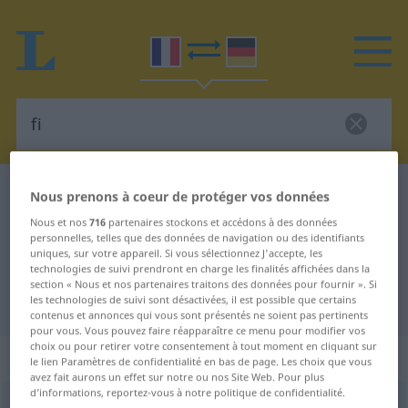
Dictionnaire Français-Allemand
fi
Nous prenons à coeur de protéger vos données
Traduction Français-Allemand de
Nous et nos
716
partenaires stockons et accédons à des données
personnelles, telles que des données de navigation ou des identifiants
"fi"
uniques, sur votre appareil. Si vous sélectionnez J'accepte, les
technologies de suivi prendront en charge les finalités affichées dans la
section « Nous et nos partenaires traitons des données pour fournir ». Si
les technologies de suivi sont désactivées, il est possible que certains
"fi" - traduction Allemand
contenus et annonces qui vous sont présentés ne soient pas pertinents
pour vous. Vous pouvez faire réapparaître ce menu pour modifier vos
choix ou pour retirer votre consentement à tout moment en cliquant sur
„fi“
: interjection
le lien Paramètres de confidentialité en bas de page. Les choix que vous
avez fait aurons un effet sur notre ou nos Site Web. Pour plus
d’informations, reportez-vous à notre politique de confidentialité.
fi
[fi]
int
LITT