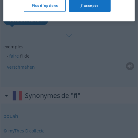
Plus d'options
J'accepte
(Pour plus d'informations, cliquez sur/touchez la traduction)
verschmähen
exemples
faire
fi de
verschmähen
Synonymes de "fi"
pouah
© myThes Dicollecte