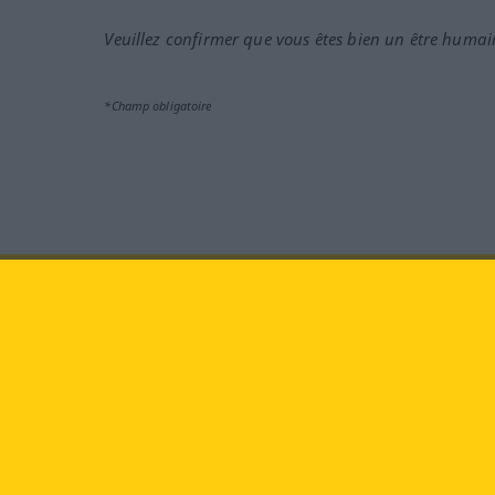
Veuillez confirmer que vous êtes bien un être humai
*Champ obligatoire
Rendez-nous visite au :
face
Langenscheidt