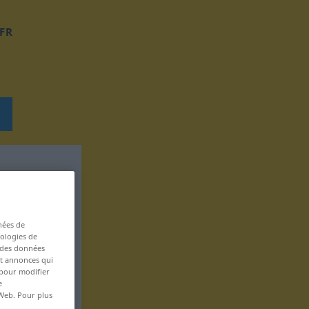
FR
nées de
nologies de
s des données
 et annonces qui
 pour modifier
e
 Web. Pour plus