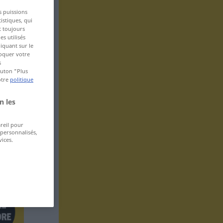
s puissions
istiques, qui
t toujours
s utilisés
iquant sur le
voquer votre
s
bouton "Plus
otre
politique
n les
areil pour
 personnalisés,
ices.