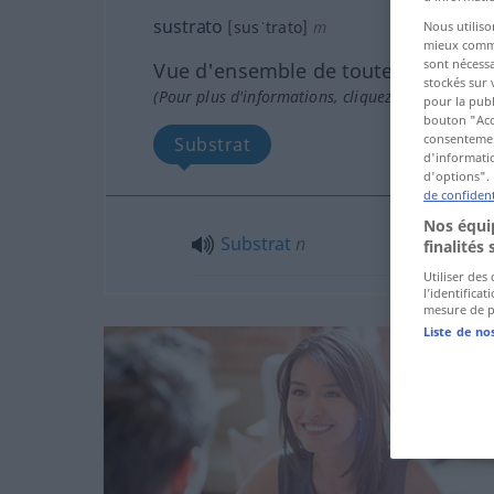
sustrato
[susˈtrato]
m
Nous utiliso
mieux commun
sont nécessa
Vue d'ensemble de toutes les tradu
stockés sur 
(Pour plus d'informations, cliquez sur/touchez l
pour la publ
bouton "Acc
consentement
Substrat
d'informatio
d'options". 
de confident
Nos équip
Substrat
n
finalités 
Utiliser des
l’identifica
mesure de p
Liste de no