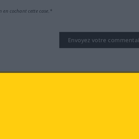
n en cochant cette case.*
Envoyez votre commenta
book
YouTube
Instagram