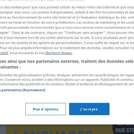
ns des cookies pour que vous puissiez utiliser au mieux notre site Internet et que nou
iquer avec vous. Les cookies indispensables, utilisés à des fins fonctionnelles et stat
ires au fonctionnement de notre site Internet et à l'évaluation statistique du site, son
ctions
votre terminal en fonction de notre présélection. Les cookies de marketing et les cookie
a traduction)
icité personnalisée ne sont stockés que si vous nous donnez votre consentement en cl
epter". Dans le cas contraire, cliquez sur "Continuer sans accepter". Vous pouvez ré
 à tout moment lors de vos visites ultérieures sur le site. Si vous souhaitez avoir plu
ns sur les cookies et les options de personnalisation, il vous suffit de cliquer sur le 
Pour de plus amples informations sur le traitement des données, veuillez consulter n
ialité
. Vous trouverez ici nos
Mentions légales
.
es ainsi que nos partenaires externes, traitent des données selo
sustrato
suivantes :
 données de géolocalisation précises. Analyser activement les caractéristiques de l’app
tion. Conserver et/ou accéder à des informations sur un appareil. Publicités et contenu
erformance des publicités et du contenu, études d’audience et développement de serv
s partenaires (fournisseurs)
Plus d'options
J'accepte