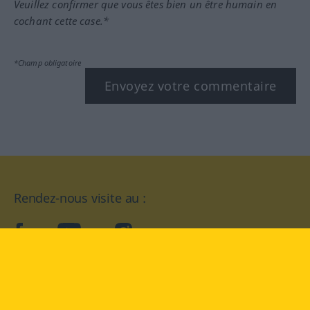
Veuillez confirmer que vous êtes bien un être humain en
cochant cette case.*
*Champ obligatoire
Envoyez votre commentaire
Rendez-nous visite au :
facebook
YouTube
Instagram