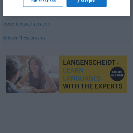
Plus d'options
J'accepte
jugoso
,
interesante
,
fructífero
,
útil
,
beneficioso
beneficioso
,
lucrativo
© OpenThesaurus-es