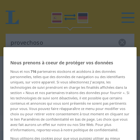
Nous prenons à coeur de protéger vos données
Dictionnaire Espagnol-Allemand
provechoso
Nous et nos
716
partenaires stockons et accédons à des données
Traduction Espagnol-Allemand de
personnelles, telles que des données de navigation ou des identifiants
uniques, sur votre appareil. Si vous sélectionnez J'accepte, les
"provechoso"
technologies de suivi prendront en charge les finalités affichées dans la
section « Nous et nos partenaires traitons des données pour fournir ». Si
les technologies de suivi sont désactivées, il est possible que certains
"provechoso" - traduction Allemand
contenus et annonces qui vous sont présentés ne soient pas pertinents
pour vous. Vous pouvez faire réapparaître ce menu pour modifier vos
choix ou pour retirer votre consentement à tout moment en cliquant sur
le lien Paramètres de confidentialité en bas de page. Les choix que vous
„provechoso“
: adjetivo
avez fait aurons un effet sur notre ou nos Site Web. Pour plus
d’informations, reportez-vous à notre politique de confidentialité.
Nous utilisons des cookies pour que vous puissiez utiliser au mieux
provechoso
[proβeˈtʃoso]
adj