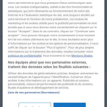
notre site Internet et que nous puissions mieux communiquer avec
vous. Les cookies indispensables, utilisés à des fins fonctionnelles et
Vue d'ensemble de toutes les traductions
statistiques, qui sont nécessaires au fonctionnement de notre site
(Pour plus d'informations, cliquez sur/touchez la traduction)
Internet et à l'évaluation statistique du site, sont toujours stockés sur
votre terminal en fonction de notre présélection. Les cookies de
marketing et les cookies utilisés pour la publicité personnalisée ne sont
nützlich, vorteilhaft, einträglich
stockés que si vous nous donnez votre consentement en cliquant sur le
bouton "Accepter". Dans le cas contraire, cliquez sur "Continuer sans
accepter". Vous pouvez révoquer votre consentement à tout moment
lors de vos visites ultérieures sur le site. Si vous souhaitez avoir plus
d'informations sur les cookies et les options de personnalisation, il vous
suffit de cliquer sur le bouton "Plus d'options". Pour de plus amples
nützlich
,
vorteilhaft
provechoso
informations sur le traitement des données, veuillez consulter notre
politique de confidentialité
. Vous trouverez ici nos
Mentions légales
.
einträglich
provechoso
(≈ lucrativo)
Nos équipes ainsi que nos partenaires externes,
traitent des données selon les finalités suivantes :
Utiliser des données de géolocalisation précises. Analyser activement les
caractéristiques de l’appareil pour l’identification. Conserver et/ou
Synonymes de "provechoso"
accéder à des informations sur un appareil. Publicités et contenu
personnalisés, mesure de performance des publicités et du contenu,
études d’audience et développement de services.
Liste de nos partenaires (fournisseurs)
ventajoso
,
beneficioso
,
favorable
,
productivo
,
interesante