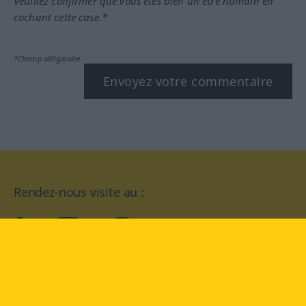
Veuillez confirmer que vous êtes bien un être humain en
cochant cette case.*
*Champ obligatoire
Envoyez votre commentaire
Rendez-nous visite au :
facebook
YouTube
Instagram
Langenscheidt