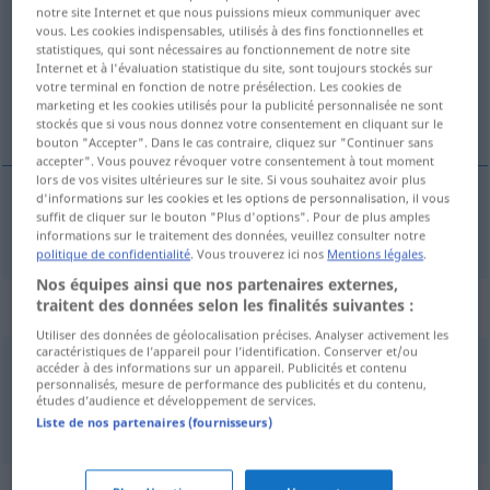
notre site Internet et que nous puissions mieux communiquer avec
vous. Les cookies indispensables, utilisés à des fins fonctionnelles et
Vue d'ensemble de toutes les traductions
statistiques, qui sont nécessaires au fonctionnement de notre site
(Pour plus d'informations, cliquez sur/touchez la traduction)
Internet et à l'évaluation statistique du site, sont toujours stockés sur
votre terminal en fonction de notre présélection. Les cookies de
marketing et les cookies utilisés pour la publicité personnalisée ne sont
beschneiden
stockés que si vous nous donnez votre consentement en cliquant sur le
bouton "Accepter". Dans le cas contraire, cliquez sur "Continuer sans
accepter". Vous pouvez révoquer votre consentement à tout moment
lors de vos visites ultérieures sur le site. Si vous souhaitez avoir plus
d'informations sur les cookies et les options de personnalisation, il vous
suffit de cliquer sur le bouton "Plus d'options". Pour de plus amples
beschneiden
podar
AGR
informations sur le traitement des données, veuillez consulter notre
politique de confidentialité
. Vous trouverez ici nos
Mentions légales
.
Nos équipes ainsi que nos partenaires externes,
Exemples d'usage pour "podar"
traitent des données selon les finalités suivantes :
Utiliser des données de géolocalisation précises. Analyser activement les
caractéristiques de l’appareil pour l’identification. Conserver et/ou
accéder à des informations sur un appareil. Publicités et contenu
tijeras de podar
personnalisés, mesure de performance des publicités et du contenu,
études d’audience et développement de services.
Baum-,
Heckenschere
f
Liste de nos partenaires (fournisseurs)