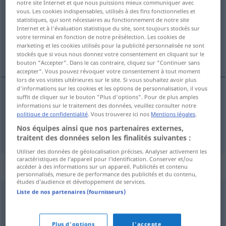
notre site Internet et que nous puissions mieux communiquer avec
vous. Les cookies indispensables, utilisés à des fins fonctionnelles et
Vue d'ensemble de toutes les traductions
statistiques, qui sont nécessaires au fonctionnement de notre site
Internet et à l'évaluation statistique du site, sont toujours stockés sur
(Pour plus d'informations, cliquez sur/touchez la traduction)
votre terminal en fonction de notre présélection. Les cookies de
marketing et les cookies utilisés pour la publicité personnalisée ne sont
Blödmann, Flasche
stockés que si vous nous donnez votre consentement en cliquant sur le
bouton "Accepter". Dans le cas contraire, cliquez sur "Continuer sans
accepter". Vous pouvez révoquer votre consentement à tout moment
lors de vos visites ultérieures sur le site. Si vous souhaitez avoir plus
d'informations sur les cookies et les options de personnalisation, il vous
suffit de cliquer sur le bouton "Plus d'options". Pour de plus amples
Blödmann
m
gilipollas
informations sur le traitement des données, veuillez consulter notre
FAM
politique de confidentialité
. Vous trouverez ici nos
Mentions légales
.
Nos équipes ainsi que nos partenaires externes,
Flasche
f
gilipollas
FAM
traitent des données selon les finalités suivantes :
Utiliser des données de géolocalisation précises. Analyser activement les
caractéristiques de l’appareil pour l’identification. Conserver et/ou
Synonymes de "gilipollas"
accéder à des informations sur un appareil. Publicités et contenu
personnalisés, mesure de performance des publicités et du contenu,
études d’audience et développement de services.
Liste de nos partenaires (fournisseurs)
opa
,
tonto
,
idiota
© OpenThesaurus-es
Plus d'options
J'accepte