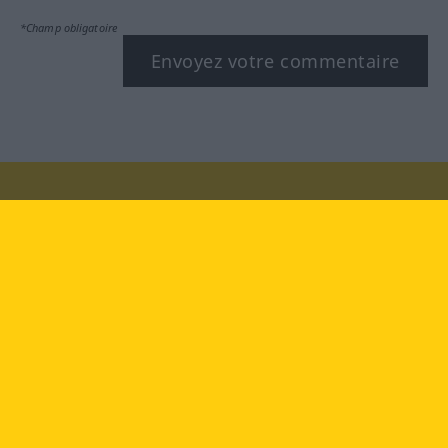
*Champ obligatoire
Envoyez votre commentaire
Rendez-nous visite au :
facebook
YouTube
Instagram
Langenscheidt