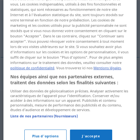
vous. Les cookies indispensables, utilisés à des fins fonctionnelles et
especialmente
[espeθĭalˈmente]
adv
statistiques, qui sont nécessaires au fonctionnement de notre site
Internet et à l'évaluation statistique du site, sont toujours stockés sur
votre terminal en fonction de notre présélection. Les cookies de
Vue d'ensemble de toutes les traductions
marketing et les cookies utilisés pour la publicité personnalisée ne sont
(Pour plus d'informations, cliquez sur/touchez la traduction)
stockés que si vous nous donnez votre consentement en cliquant sur le
bouton "Accepter". Dans le cas contraire, cliquez sur "Continuer sans
accepter". Vous pouvez révoquer votre consentement à tout moment
vor allem
lors de vos visites ultérieures sur le site. Si vous souhaitez avoir plus
d'informations sur les cookies et les options de personnalisation, il vous
suffit de cliquer sur le bouton "Plus d'options". Pour de plus amples
informations sur le traitement des données, veuillez consulter notre
politique de confidentialité
. Vous trouverez ici nos
Mentions légales
.
besonders
, vor allem
especialmente
Nos équipes ainsi que nos partenaires externes,
traitent des données selon les finalités suivantes :
Utiliser des données de géolocalisation précises. Analyser activement les
caractéristiques de l’appareil pour l’identification. Conserver et/ou
accéder à des informations sur un appareil. Publicités et contenu
personnalisés, mesure de performance des publicités et du contenu,
études d’audience et développement de services.
Liste de nos partenaires (fournisseurs)
Plus d'options
J'accepte