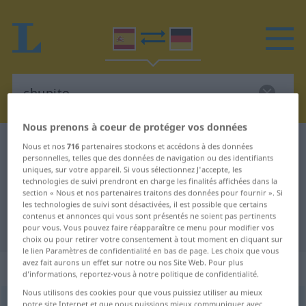
Nous prenons à coeur de protéger vos données
Dictionnaire Espagnol-Allemand
chupito
Nous et nos
716
partenaires stockons et accédons à des données
personnelles, telles que des données de navigation ou des identifiants
Traduction Espagnol-Allemand de
uniques, sur votre appareil. Si vous sélectionnez J'accepte, les
technologies de suivi prendront en charge les finalités affichées dans la
"chupito"
section « Nous et nos partenaires traitons des données pour fournir ». Si
les technologies de suivi sont désactivées, il est possible que certains
contenus et annonces qui vous sont présentés ne soient pas pertinents
"chupito" - traduction Allemand
pour vous. Vous pouvez faire réapparaître ce menu pour modifier vos
choix ou pour retirer votre consentement à tout moment en cliquant sur
le lien Paramètres de confidentialité en bas de page. Les choix que vous
avez fait aurons un effet sur notre ou nos Site Web. Pour plus
„chupito“
: masculino
d’informations, reportez-vous à notre politique de confidentialité.
Nous utilisons des cookies pour que vous puissiez utiliser au mieux
chupito
notre site Internet et que nous puissions mieux communiquer avec
[tʃuˈpito]
m
FAM