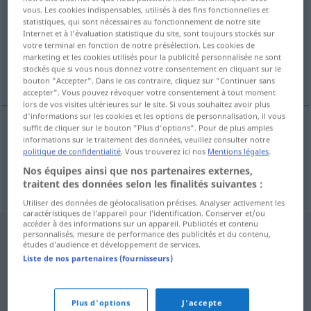
vous. Les cookies indispensables, utilisés à des fins fonctionnelles et
statistiques, qui sont nécessaires au fonctionnement de notre site
Vue d'ensemble de toutes les traductions
Internet et à l'évaluation statistique du site, sont toujours stockés sur
(Pour plus d'informations, cliquez sur/touchez la traduction)
votre terminal en fonction de notre présélection. Les cookies de
marketing et les cookies utilisés pour la publicité personnalisée ne sont
stockés que si vous nous donnez votre consentement en cliquant sur le
Schnäpschen, Schlückchen
bouton "Accepter". Dans le cas contraire, cliquez sur "Continuer sans
accepter". Vous pouvez révoquer votre consentement à tout moment
lors de vos visites ultérieures sur le site. Si vous souhaitez avoir plus
d'informations sur les cookies et les options de personnalisation, il vous
suffit de cliquer sur le bouton "Plus d'options". Pour de plus amples
informations sur le traitement des données, veuillez consulter notre
Schlückchen
n
(Alkohol)
chupito
politique de confidentialité
. Vous trouverez ici nos
Mentions légales
.
Nos équipes ainsi que nos partenaires externes,
Schnäpschen
n
chupito
de aguardiente
traitent des données selon les finalités suivantes :
Utiliser des données de géolocalisation précises. Analyser activement les
caractéristiques de l’appareil pour l’identification. Conserver et/ou
accéder à des informations sur un appareil. Publicités et contenu
personnalisés, mesure de performance des publicités et du contenu,
études d’audience et développement de services.
Liste de nos partenaires (fournisseurs)
Plus d'options
J'accepte