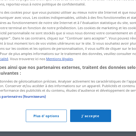
ns, reportez-vous à notre politique de confidentialité.
ns des cookies pour que vous puissiez utiliser au mieux notre site Internet et que nou
iquer avec vous. Les cookies indispensables, utilisés à des fins fonctionnelles et stat
ctions
ires au fonctionnement de notre site Internet et à l'évaluation statistique du site, son
a traduction)
votre terminal en fonction de notre présélection. Les cookies de marketing et les cookie
icité personnalisée ne sont stockés que si vous nous donnez votre consentement en cl
epter". Dans le cas contraire, cliquez sur "Continuer sans accepter". Vous pouvez ré
 à tout moment lors de vos visites ultérieures sur le site. Si vous souhaitez avoir plu
ns sur les cookies et les options de personnalisation, il vous suffit de cliquer sur le 
Pour de plus amples informations sur le traitement des données, veuillez consulter n
ialité
. Vous trouverez ici nos
Mentions légales
.
raffineret
es ainsi que nos partenaires externes, traitent des données selo
suivantes :
 données de géolocalisation précises. Analyser activement les caractéristiques de l’app
tion. Conserver et/ou accéder à des informations sur un appareil. Publicités et contenu
erformance des publicités et du contenu, études d’audience et développement de serv
s partenaires (fournisseurs)
Plus d'options
J'accepte