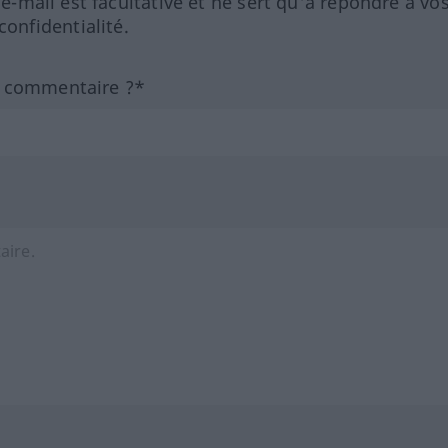
 e-mail est facultative et ne sert qu'à répondre à vo
nfidentialité.
n commentaire ?*