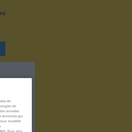
FR
nées de
nologies de
s des données
 et annonces qui
 pour modifier
e
 Web. Pour plus