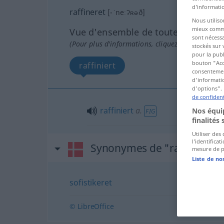
d’informatio
raffineret
[-ˈneːʔʀəð]
Nous utiliso
mieux commun
Vue d'ensemble de toutes les tradu
sont nécessa
(Pour plus d'informations, cliquez sur/touchez l
stockés sur 
pour la publ
bouton "Acc
raffiniert
consentement
d'informatio
d'options". 
de confident
raffiniert
a.
Nos équip
FIG
finalités 
Utiliser des
l’identifica
Synonymes de "raffineret"
mesure de p
Liste de no
sofistikeret
© LibreOffice