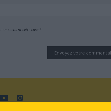
n en cochant cette case.*
Envoyez votre commenta
book
YouTube
Instagram