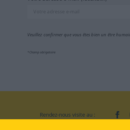
Veuillez confirmer que vous êtes bien un être humai
*Champ obligatoire
Rendez-nous visite au :
face