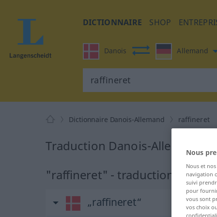
DICTIONNAIRE
SHOP
ENTREPRI
Danois
Allemand
Dictionnaire Danois-Allemand
raffineret
Traduction Danois-Allemand de
Nous pre
Nous et no
"raffineret" - traduction Allema
navigation o
suivi prendr
pour fournir
„raffineret“
vous sont p
vos choix o
confidential