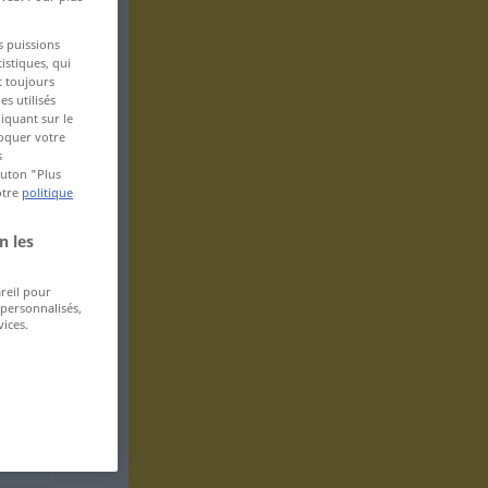
s puissions
istiques, qui
t toujours
s utilisés
iquant sur le
voquer votre
s
bouton "Plus
otre
politique
n les
areil pour
 personnalisés,
ices.