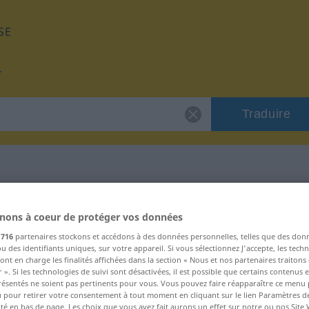
SE
Traduire
 "raffineret"
nons à coeur de protéger vos données
s
716
partenaires stockons et accédons à des données personnelles, telles que des don
nd
u des identifiants uniques, sur votre appareil. Si vous sélectionnez J'accepte, les tech
ont en charge les finalités affichées dans la section « Nous et nos partenaires traiton
 ». Si les technologies de suivi sont désactivées, il est possible que certains contenus
résentés ne soient pas pertinents pour vous. Vous pouvez faire réapparaître ce menu
u pour retirer votre consentement à tout moment en cliquant sur le lien Paramètres d
ité en bas de page. Les choix que vous avez fait aurons un effet sur notre ou nos Site