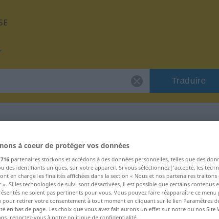
SE
Traduire
e "ovn"
nons à coeur de protéger vos données
s
716
partenaires stockons et accédons à des données personnelles, telles que des don
u des identifiants uniques, sur votre appareil. Si vous sélectionnez J'accepte, les tech
ont en charge les finalités affichées dans la section « Nous et nos partenaires traiton
 ». Si les technologies de suivi sont désactivées, il est possible que certains contenus
résentés ne soient pas pertinents pour vous. Vous pouvez faire réapparaître ce menu
u pour retirer votre consentement à tout moment en cliquant sur le lien Paramètres d
d
ité en bas de page. Les choix que vous avez fait aurons un effet sur notre ou nos Site
ns, reportez-vous à notre politique de confidentialité.