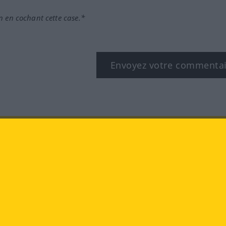
n en cochant cette case.*
Envoyez votre commenta
book
YouTube
Instagram