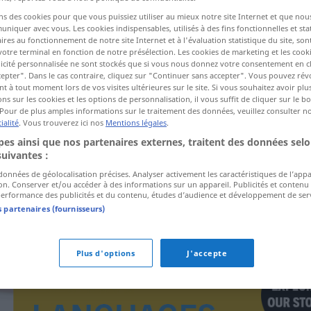
ns des cookies pour que vous puissiez utiliser au mieux notre site Internet et que nou
iquer avec vous. Les cookies indispensables, utilisés à des fins fonctionnelles et stat
ires au fonctionnement de notre site Internet et à l'évaluation statistique du site, son
ctions
votre terminal en fonction de notre présélection. Les cookies de marketing et les cookie
a traduction)
icité personnalisée ne sont stockés que si vous nous donnez votre consentement en cl
epter". Dans le cas contraire, cliquez sur "Continuer sans accepter". Vous pouvez ré
 à tout moment lors de vos visites ultérieures sur le site. Si vous souhaitez avoir plu
ns sur les cookies et les options de personnalisation, il vous suffit de cliquer sur le 
Pour de plus amples informations sur le traitement des données, veuillez consulter n
ialité
. Vous trouverez ici nos
Mentions légales
.
es ainsi que nos partenaires externes, traitent des données selo
ovn
suivantes :
 données de géolocalisation précises. Analyser activement les caractéristiques de l’app
tion. Conserver et/ou accéder à des informations sur un appareil. Publicités et contenu
erformance des publicités et du contenu, études d’audience et développement de serv
s partenaires (fournisseurs)
Plus d'options
J'accepte