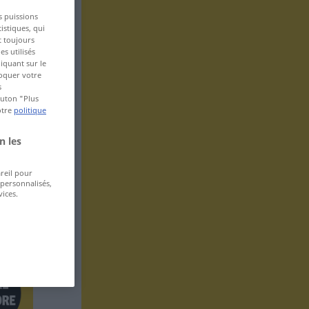
s puissions
istiques, qui
t toujours
s utilisés
iquant sur le
voquer votre
s
bouton "Plus
otre
politique
n les
areil pour
 personnalisés,
ices.