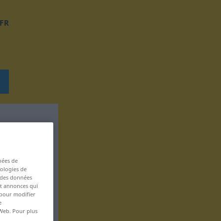
FR
nées de
nologies de
s des données
 et annonces qui
 pour modifier
e
 Web. Pour plus