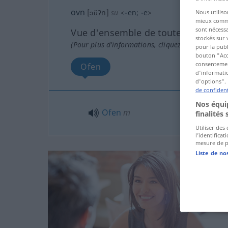
ovn
[ɔŭʔn]
su
<
-en
;
-e
>
Nous utiliso
mieux commun
sont nécessa
Vue d'ensemble de toutes les tradu
stockés sur 
(Pour plus d'informations, cliquez sur/touchez l
pour la publ
bouton "Acc
consentement
Ofen
d'informatio
d'options". 
de confident
Nos équip
Ofen
m
finalités 
Utiliser des
l’identifica
mesure de p
Liste de no