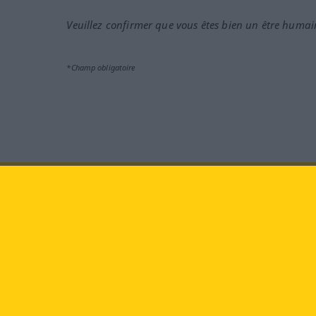
Veuillez confirmer que vous êtes bien un être humai
*Champ obligatoire
Rendez-nous visite au :
face
Langenscheidt