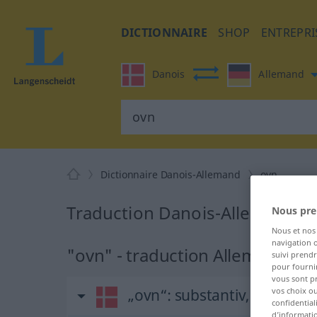
DICTIONNAIRE
SHOP
ENTREPRI
Danois
Allemand
Dictionnaire Danois-Allemand
ovn
Traduction Danois-Allemand d
Nous pre
Nous et no
navigation o
"ovn" - traduction Allemand
suivi prendr
pour fournir
vous sont p
vos choix o
„ovn“
: substantiv, navneor
confidential
d’informatio