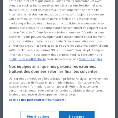
notre site Internet et que nous puissions mieux communiquer avec
vous. Les cookies indispensables, utilisés à des fins fonctionnelles et
Vue d'ensemble de toutes les traductions
statistiques, qui sont nécessaires au fonctionnement de notre site
Internet et à l'évaluation statistique du site, sont toujours stockés sur
(Pour plus d'informations, cliquez sur/touchez la traduction)
votre terminal en fonction de notre présélection. Les cookies de
marketing et les cookies utilisés pour la publicité personnalisée ne sont
Weinkeller
stockés que si vous nous donnez votre consentement en cliquant sur le
bouton "Accepter". Dans le cas contraire, cliquez sur "Continuer sans
accepter". Vous pouvez révoquer votre consentement à tout moment
lors de vos visites ultérieures sur le site. Si vous souhaitez avoir plus
d'informations sur les cookies et les options de personnalisation, il vous
suffit de cliquer sur le bouton "Plus d'options". Pour de plus amples
Weinkeller
m
wine cellar
informations sur le traitement des données, veuillez consulter notre
politique de confidentialité
. Vous trouverez ici nos
Mentions légales
.
Nos équipes ainsi que nos partenaires externes,
traitent des données selon les finalités suivantes :
Synonymes de "wine cellar"
Utiliser des données de géolocalisation précises. Analyser activement les
caractéristiques de l’appareil pour l’identification. Conserver et/ou
accéder à des informations sur un appareil. Publicités et contenu
personnalisés, mesure de performance des publicités et du contenu,
cellar
études d’audience et développement de services.
Liste de nos partenaires (fournisseurs)
© Princeton University
Plus d'options
J'accepte