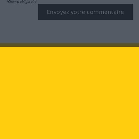
*Champ obligatoire
Envoyez votre commentaire
Rendez-nous visite au :
facebook
YouTube
Instagram
Langenscheidt
CONDITIONS D'UTILISATION