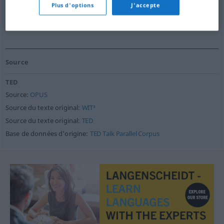
Plus d'options
J'accepte
bei einem pH-Wert von 11, existiert Leben.
Source:
TED
Source
TED
Source:
OPUS
Source du texte original:
WIT³
Source du texte original:
TED
Base de données d'origine:
TED Talk Parallel Corpus