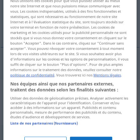
Nous utilisons des cookies pour que vous puissiez utiliser au mieux
notre site Internet et que nous puissions mieux communiquer avec
Vue d'ensemble de toutes les traductions
vous. Les cookies indispensables, utilisés à des fins fonctionnelles et
statistiques, qui sont nécessaires au fonctionnement de notre site
(Pour plus d'informations, cliquez sur/touchez la traduction)
Internet et à l'évaluation statistique du site, sont toujours stockés sur
votre terminal en fonction de notre présélection. Les cookies de
pH-Wert
marketing et les cookies utilisés pour la publicité personnalisée ne sont
stockés que si vous nous donnez votre consentement en cliquant sur le
bouton "Accepter". Dans le cas contraire, cliquez sur "Continuer sans
accepter". Vous pouvez révoquer votre consentement à tout moment
lors de vos visites ultérieures sur le site. Si vous souhaitez avoir plus
d'informations sur les cookies et les options de personnalisation, il vous
pH-Wert
m
pH
suffit de cliquer sur le bouton "Plus d'options". Pour de plus amples
CHEM
informations sur le traitement des données, veuillez consulter notre
politique de confidentialité
. Vous trouverez ici nos
Mentions légales
.
Nos équipes ainsi que nos partenaires externes,
traitent des données selon les finalités suivantes :
Exemples de phrases de sources
Utiliser des données de géolocalisation précises. Analyser activement les
extérieures pour "pH"
caractéristiques de l’appareil pour l’identification. Conserver et/ou
accéder à des informations sur un appareil. Publicités et contenu
(non vérifiés par la rédaction de
personnalisés, mesure de performance des publicités et du contenu,
études d’audience et développement de services.
Langenscheidt)
Liste de nos partenaires (fournisseurs)
Und am anderen Ende, in einem alkalischen Umfeld,