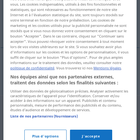
vous. Les cookies indispensables, utilisés à des fins fonctionnelles et
statistiques, qui sont nécessaires au fonctionnement de notre site
Vue d'ensemble de toutes les traductions
Internet et à l'évaluation statistique du site, sont toujours stockés sur
(Pour plus d'informations, cliquez sur/touchez la traduction)
votre terminal en fonction de notre présélection. Les cookies de
marketing et les cookies utilisés pour la publicité personnalisée ne sont
stockés que si vous nous donnez votre consentement en cliquant sur le
Rothaut, Indianer
bouton "Accepter". Dans le cas contraire, cliquez sur "Continuer sans
accepter". Vous pouvez révoquer votre consentement à tout moment
lors de vos visites ultérieures sur le site. Si vous souhaitez avoir plus
d'informations sur les cookies et les options de personnalisation, il vous
suffit de cliquer sur le bouton "Plus d'options". Pour de plus amples
informations sur le traitement des données, veuillez consulter notre
Rothaut
f
copperskin
politique de confidentialité
. Vous trouverez ici nos
Mentions légales
.
Nos équipes ainsi que nos partenaires externes,
Indianer
m
copperskin
traitent des données selon les finalités suivantes :
Utiliser des données de géolocalisation précises. Analyser activement les
caractéristiques de l’appareil pour l’identification. Conserver et/ou
accéder à des informations sur un appareil. Publicités et contenu
personnalisés, mesure de performance des publicités et du contenu,
études d’audience et développement de services.
Liste de nos partenaires (fournisseurs)
Plus d'options
J'accepte