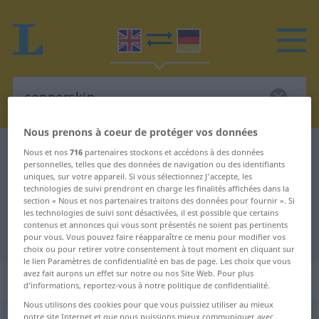
Nous prenons à coeur de protéger vos données
Dictionnaire Anglais-Allemand
copperskin
Nous et nos
716
partenaires stockons et accédons à des données
personnelles, telles que des données de navigation ou des identifiants
Traduction Anglais-Allemand de
uniques, sur votre appareil. Si vous sélectionnez J'accepte, les
technologies de suivi prendront en charge les finalités affichées dans la
"copperskin"
section « Nous et nos partenaires traitons des données pour fournir ». Si
les technologies de suivi sont désactivées, il est possible que certains
contenus et annonces qui vous sont présentés ne soient pas pertinents
"copperskin" - traduction Allemand
pour vous. Vous pouvez faire réapparaître ce menu pour modifier vos
choix ou pour retirer votre consentement à tout moment en cliquant sur
le lien Paramètres de confidentialité en bas de page. Les choix que vous
avez fait aurons un effet sur notre ou nos Site Web. Pour plus
„copperskin“
: noun
d’informations, reportez-vous à notre politique de confidentialité.
Nous utilisons des cookies pour que vous puissiez utiliser au mieux
copperskin
notre site Internet et que nous puissions mieux communiquer avec
s
US