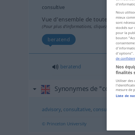
d’informatio
consultive
Nous utiliso
mieux commun
Vue d'ensemble de toutes les tradu
sont nécessa
(Pour plus d'informations, cliquez sur/touchez l
stockés sur 
pour la publ
bouton "Acc
beratend
consentement
d'informatio
d'options". 
de confident
beratend
Nos équip
finalités 
Utiliser des
l’identifica
Synonymes de "consultive"
mesure de p
Liste de no
advisory
,
consultative
,
consultatory
© Princeton University