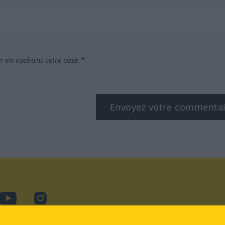
n en cochant cette case.*
Envoyez votre commenta
book
YouTube
Instagram