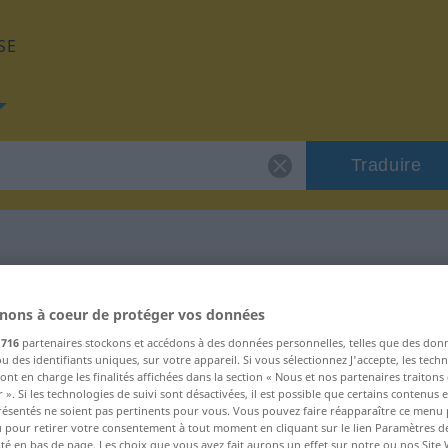
SE
Traduire
e "consultive"
nons à coeur de protéger vos données
s
716
partenaires stockons et accédons à des données personnelles, telles que des don
and
u des identifiants uniques, sur votre appareil. Si vous sélectionnez J'accepte, les tech
ont en charge les finalités affichées dans la section « Nous et nos partenaires traiton
 ». Si les technologies de suivi sont désactivées, il est possible que certains contenus
résentés ne soient pas pertinents pour vous. Vous pouvez faire réapparaître ce menu
u pour retirer votre consentement à tout moment en cliquant sur le lien Paramètres d
ité en bas de page. Les choix que vous avez fait aurons un effet sur notre ou nos Site