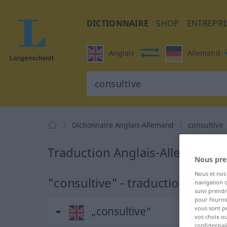
DICTIONNAIRE
SHOP
ENTREPRI
Anglais
Allemand
Dictionnaire Anglais-Allemand
consultive
Traduction Anglais-Allemand d
Nous pre
Nous et no
"consultive" - traduction Allem
navigation o
suivi prendr
pour fournir
vous sont p
„consultive“
vos choix o
confidential