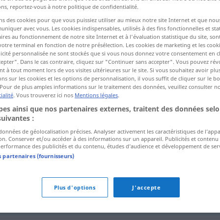
ns, reportez-vous à notre politique de confidentialité.
ns des cookies pour que vous puissiez utiliser au mieux notre site Internet et que nou
iquer avec vous. Les cookies indispensables, utilisés à des fins fonctionnelles et stat
ctions
ires au fonctionnement de notre site Internet et à l'évaluation statistique du site, son
a traduction)
votre terminal en fonction de notre présélection. Les cookies de marketing et les cookie
icité personnalisée ne sont stockés que si vous nous donnez votre consentement en cl
epter". Dans le cas contraire, cliquez sur "Continuer sans accepter". Vous pouvez ré
 à tout moment lors de vos visites ultérieures sur le site. Si vous souhaitez avoir plu
ns sur les cookies et les options de personnalisation, il vous suffit de cliquer sur le 
Pour de plus amples informations sur le traitement des données, veuillez consulter n
ialité
. Vous trouverez ici nos
Mentions légales
.
consultive
consultative
es ainsi que nos partenaires externes, traitent des données selo
suivantes :
 données de géolocalisation précises. Analyser activement les caractéristiques de l’app
tion. Conserver et/ou accéder à des informations sur un appareil. Publicités et contenu
erformance des publicités et du contenu, études d’audience et développement de serv
s partenaires (fournisseurs)
Plus d'options
J'accepte