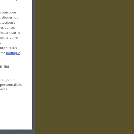
s puissions
istiques, qui
t toujours
s utilisés
iquant sur le
voquer votre
s
bouton "Plus
otre
politique
n les
areil pour
 personnalisés,
ices.