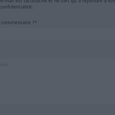
 e-mail est facultative et ne sert qu'à répondre à vo
nfidentialité.
n commentaire ?*