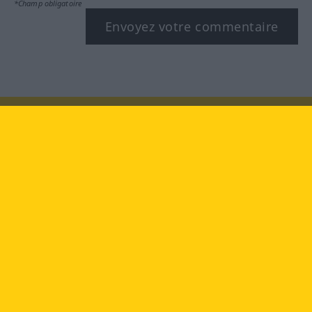
*Champ obligatoire
Envoyez votre commentaire
Rendez-nous visite au :
facebook
YouTube
Instagram
Langenscheidt
CONDITIONS D'UTILISATION