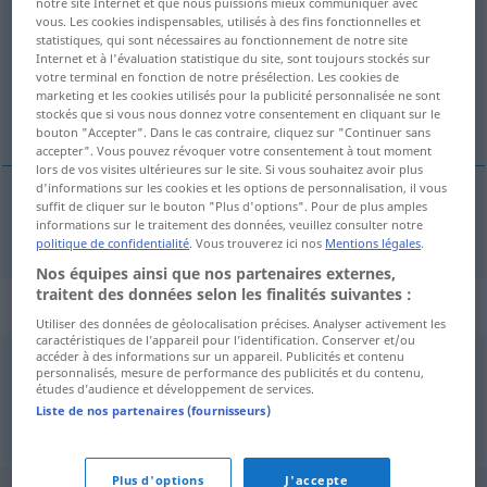
notre site Internet et que nous puissions mieux communiquer avec
vous. Les cookies indispensables, utilisés à des fins fonctionnelles et
Vue d'ensemble de toutes les traductions
statistiques, qui sont nécessaires au fonctionnement de notre site
Internet et à l'évaluation statistique du site, sont toujours stockés sur
(Pour plus d'informations, cliquez sur/touchez la traduction)
votre terminal en fonction de notre présélection. Les cookies de
marketing et les cookies utilisés pour la publicité personnalisée ne sont
Kommunistin
stockés que si vous nous donnez votre consentement en cliquant sur le
bouton "Accepter". Dans le cas contraire, cliquez sur "Continuer sans
accepter". Vous pouvez révoquer votre consentement à tout moment
lors de vos visites ultérieures sur le site. Si vous souhaitez avoir plus
d'informations sur les cookies et les options de personnalisation, il vous
suffit de cliquer sur le bouton "Plus d'options". Pour de plus amples
Kommunist(in)
commie
informations sur le traitement des données, veuillez consulter notre
politique de confidentialité
. Vous trouverez ici nos
Mentions légales
.
Nos équipes ainsi que nos partenaires externes,
traitent des données selon les finalités suivantes :
Synonymes de "commie"
Utiliser des données de géolocalisation précises. Analyser activement les
caractéristiques de l’appareil pour l’identification. Conserver et/ou
accéder à des informations sur un appareil. Publicités et contenu
personnalisés, mesure de performance des publicités et du contenu,
communist
études d’audience et développement de services.
Liste de nos partenaires (fournisseurs)
© Princeton University
Plus d'options
J'accepte