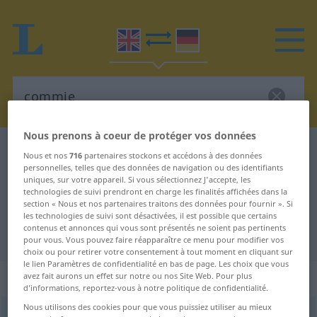
Nous prenons à coeur de protéger vos données
Dictionnaire Anglais-Allemand
commie
Nous et nos
716
partenaires stockons et accédons à des données
personnelles, telles que des données de navigation ou des identifiants
Traduction Anglais-Allemand de
uniques, sur votre appareil. Si vous sélectionnez J'accepte, les
"commie"
technologies de suivi prendront en charge les finalités affichées dans la
section « Nous et nos partenaires traitons des données pour fournir ». Si
les technologies de suivi sont désactivées, il est possible que certains
contenus et annonces qui vous sont présentés ne soient pas pertinents
"commie" - traduction Allemand
pour vous. Vous pouvez faire réapparaître ce menu pour modifier vos
choix ou pour retirer votre consentement à tout moment en cliquant sur
le lien Paramètres de confidentialité en bas de page. Les choix que vous
„commie“
avez fait aurons un effet sur notre ou nos Site Web. Pour plus
d’informations, reportez-vous à notre politique de confidentialité.
Nous utilisons des cookies pour que vous puissiez utiliser au mieux
commie
,
Commie
[ˈk(ɒ)mi]
s
US
UMG