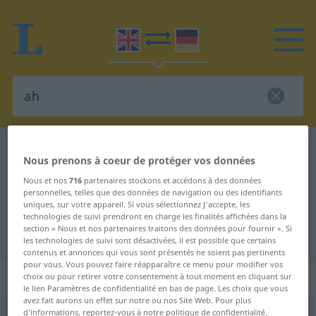
Dictionnaire Anglais-Allemand
ah
Nous prenons à coeur de protéger vos données
Traduction Anglais-Allemand de
Nous et nos
716
partenaires stockons et accédons à des données
"ah"
personnelles, telles que des données de navigation ou des identifiants
uniques, sur votre appareil. Si vous sélectionnez J'accepte, les
technologies de suivi prendront en charge les finalités affichées dans la
section « Nous et nos partenaires traitons des données pour fournir ». Si
"ah" - traduction Allemand
les technologies de suivi sont désactivées, il est possible que certains
contenus et annonces qui vous sont présentés ne soient pas pertinents
pour vous. Vous pouvez faire réapparaître ce menu pour modifier vos
„ah“
: interjection
choix ou pour retirer votre consentement à tout moment en cliquant sur
le lien Paramètres de confidentialité en bas de page. Les choix que vous
avez fait aurons un effet sur notre ou nos Site Web. Pour plus
d’informations, reportez-vous à notre politique de confidentialité.
ah
[ɑː]
int