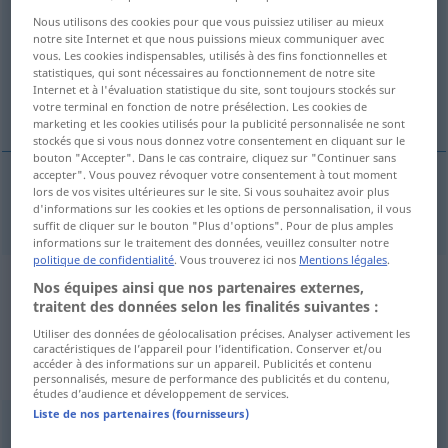
Nous utilisons des cookies pour que vous puissiez utiliser au mieux
Vue d'ensemble de toutes les traductions
notre site Internet et que nous puissions mieux communiquer avec
vous. Les cookies indispensables, utilisés à des fins fonctionnelles et
(Pour plus d'informations, cliquez sur/touchez la traduction)
statistiques, qui sont nécessaires au fonctionnement de notre site
Internet et à l'évaluation statistique du site, sont toujours stockés sur
ah! ach! oh! ha! ei!
votre terminal en fonction de notre présélection. Les cookies de
marketing et les cookies utilisés pour la publicité personnalisée ne sont
stockés que si vous nous donnez votre consentement en cliquant sur le
bouton "Accepter". Dans le cas contraire, cliquez sur "Continuer sans
accepter". Vous pouvez révoquer votre consentement à tout moment
lors de vos visites ultérieures sur le site. Si vous souhaitez avoir plus
ah!
ach!
oh!
ha!
ei!
ah
d'informations sur les cookies et les options de personnalisation, il vous
suffit de cliquer sur le bouton "Plus d'options". Pour de plus amples
informations sur le traitement des données, veuillez consulter notre
politique de confidentialité
. Vous trouverez ici nos
Mentions légales
.
Nos équipes ainsi que nos partenaires externes,
Exemples de phrases de sources
traitent des données selon les finalités suivantes :
extérieures pour "ah"
Utiliser des données de géolocalisation précises. Analyser activement les
(non vérifiés par la rédaction de
caractéristiques de l’appareil pour l’identification. Conserver et/ou
accéder à des informations sur un appareil. Publicités et contenu
Langenscheidt)
personnalisés, mesure de performance des publicités et du contenu,
études d’audience et développement de services.
Liste de nos partenaires (fournisseurs)
Oh, nicht in der richtigen Reihenfolge- das war ein