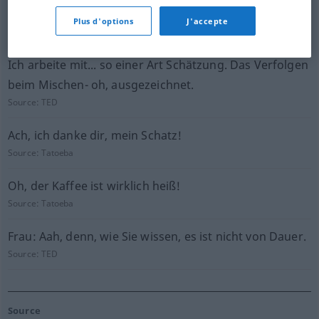
Fehler.
Plus d'options
J'accepte
Source:
TED
Ich arbeite mit... so einer Art Schätzung. Das Verfolgen
beim Mischen- oh, ausgezeichnet.
Source:
TED
Ach, ich danke dir, mein Schatz!
Source:
Tatoeba
Oh, der Kaffee ist wirklich heiß!
Source:
Tatoeba
Frau: Aah, denn, wie Sie wissen, es ist nicht von Dauer.
Source:
TED
Source