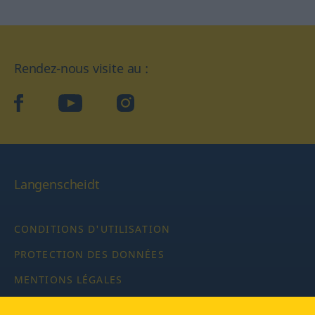
Rendez-nous visite au :
facebook
YouTube
Instagram
Langenscheidt
CONDITIONS D'UTILISATION
PROTECTION DES DONNÉES
MENTIONS LÉGALES
PARAMÈTRES DE CONFIDENTIALITÉ