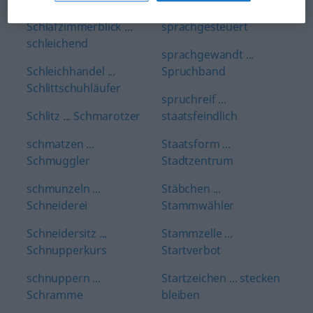
Spitzenlohn ...
Schlafzimmerblick ...
sprachgesteuert
schleichend
sprachgewandt ...
Schleichhandel ...
Spruchband
Schlittschuhläufer
spruchreif ...
Schlitz ... Schmarotzer
staatsfeindlich
schmatzen ...
Staatsform ...
Schmuggler
Stadtzentrum
schmunzeln ...
Stäbchen ...
Schneiderei
Stammwähler
Schneidersitz ...
Stammzelle ...
Schnupperkurs
Startverbot
schnuppern ...
Startzeichen ... stecken
Schramme
bleiben