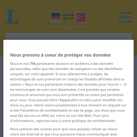
Nous prenons à coeur de protéger vos données
Nous et nos
716
partenaires stockons et accédons à des données
Dictionnaire Allemand-Turc
S
personnelles, telles que des données de navigation ou des identifiants
uniques, sur votre appareil. Si vous sélectionnez J'accepte, les
Mots en allemand commençant
technologies de suivi prendront en charge les finalités affichées dans la
section « Nous et nos partenaires traitons des données pour fournir ». Si
par S
les technologies de suivi sont désactivées, il est possible que certains
contenus et annonces qui vous sont présentés ne soient pas pertinents
pour vous. Vous pouvez faire réapparaître ce menu pour modifier vos
choix ou pour retirer votre consentement à tout moment en cliquant sur
-stellig ... Sättigung
Shorts ... Siegel
le lien Paramètres de confidentialité en bas de page. Les choix que vous
avez fait aurons un effet sur notre ou nos Site Web. Pour plus
säubern ... salben
Siegellack ... sinngemäß
d’informations, reportez-vous à notre politique de confidentialité.
Nous utilisons des cookies pour que vous puissiez utiliser au mieux
Saldo ... Sandkasten
sinnlich ... Skibrille
notre site Internet et que nous puissions mieux communiquer avec