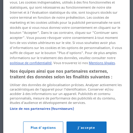
vous. Les cookies indispensables, utilisés à des fins fonctionnelles et
Sandkorn ... Sauberkeit
Skifahren ... snobistisch
statistiques, qui sont nécessaires au fonctionnement de notre site
Internet et à l'évaluation statistique du site, sont toujours stockés sur
Saubohne ...
so ... Sommerfahrplan
votre terminal en fonction de notre présélection. Les cookies de
marketing et les cookies utilisés pour la publicité personnalisée ne sont
Schadstoffausstoß
stockés que si vous nous donnez votre consentement en cliquant sur le
Sommerferien ...
bouton "Accepter". Dans le cas contraire, cliquez sur "Continuer sans
Schadstoffbelastung ...
Sonnenuntergang
accepter". Vous pouvez révoquer votre consentement à tout moment
lors de vos visites ultérieures sur le site. Si vous souhaitez avoir plus
Schalter
d'informations sur les cookies et les options de personnalisation, il vous
sonnenverbrannt ...
suffit de cliquer sur le bouton "Plus d'options". Pour de plus amples
Schalterbeamte ...
Sozialplan
informations sur le traitement des données, veuillez consulter notre
schaufeln
politique de confidentialité
. Vous trouverez ici nos
Mentions légales
.
Sozialpolitik ...
Nos équipes ainsi que nos partenaires externes,
Schaufenster ... Scheitel
Sparpaket
traitent des données selon les finalités suivantes :
Utiliser des données de géolocalisation précises. Analyser activement les
Scheitelpunkt ...
Sparprämie ...
caractéristiques de l’appareil pour l’identification. Conserver et/ou
Schieferplatte
Spektrum
accéder à des informations sur un appareil. Publicités et contenu
personnalisés, mesure de performance des publicités et du contenu,
études d’audience et développement de services.
Schiefertafel ...
Spekulant ... Spieler
Liste de nos partenaires (fournisseurs)
Schimmer
Spielerei ...
schimmern ...
Spitzenleistung
Plus d'options
J'accepte
Schlafzimmer