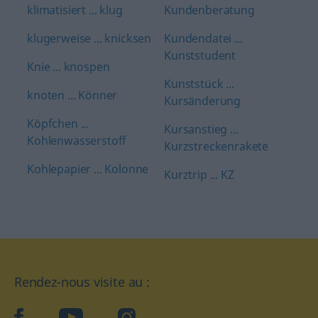
klimatisiert ... klug
Kundenberatung
klugerweise ... knicksen
Kundendatei ...
Kunststudent
Knie ... knospen
Kunststück ...
knoten ... Könner
Kursänderung
Köpfchen ...
Kursanstieg ...
Kohlenwasserstoff
Kurzstreckenrakete
Kohlepapier ... Kolonne
Kurztrip ... KZ
Rendez-nous visite au :
facebook
YouTube
Instagram