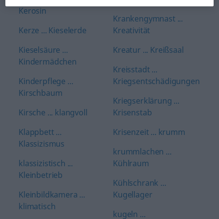
Kerosin
Krankengymnast ...
Kerze ... Kieselerde
Kreativität
Kieselsäure ...
Kreatur ... Kreißsaal
Kindermädchen
Kreisstadt ...
Kinderpflege ...
Kriegsentschädigungen
Kirschbaum
Kriegserklärung ...
Kirsche ... klangvoll
Krisenstab
Klappbett ...
Krisenzeit ... krumm
Klassizismus
krummlachen ...
klassizistisch ...
Kühlraum
Kleinbetrieb
Kühlschrank ...
Kleinbildkamera ...
Kugellager
klimatisch
kugeln ...