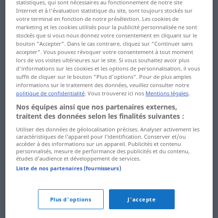
Kakerlak ...
Komplott ...
statistiques, qui sont nécessaires au fonctionnement de notre site
Internet et à l'évaluation statistique du site, sont toujours stockés sur
kambodschanisch
Konfirmation
votre terminal en fonction de notre présélection. Les cookies de
marketing et les cookies utilisés pour la publicité personnalisée ne sont
Kamel ... Kandidatur
Konfiserie ...
stockés que si vous nous donnez votre consentement en cliquant sur le
bouton "Accepter". Dans le cas contraire, cliquez sur "Continuer sans
Konkursverfahren
accepter". Vous pouvez révoquer votre consentement à tout moment
kandidieren ...
lors de vos visites ultérieures sur le site. Si vous souhaitez avoir plus
kapitalistisch
Konkursverwalter ...
d'informations sur les cookies et les options de personnalisation, il vous
Kontaktanzeige
suffit de cliquer sur le bouton "Plus d'options". Pour de plus amples
kapitalkräftig ...
informations sur le traitement des données, veuillez consulter notre
politique de confidentialité
. Vous trouverez ici nos
Mentions légales
.
karminrot
kontaktarm ...
Nos équipes ainsi que nos partenaires externes,
konvergieren
Karneval ...
traitent des données selon les finalités suivantes :
Kaskoversicherung
Konversation ... kopflos
Utiliser des données de géolocalisation précises. Analyser activement les
caractéristiques de l’appareil pour l’identification. Conserver et/ou
accéder à des informations sur un appareil. Publicités et contenu
Kaspische Meer ...
Kopfnicken ... Korinthe
personnalisés, mesure de performance des publicités et du contenu,
Katastrophenschutz
études d’audience et développement de services.
Kork ... Kosovo
Liste de nos partenaires (fournisseurs)
Katechismus ... Kebab
Kost ... krähen
keck ... kennen
Plus d'options
J'accepte
Krähenfüße ...
kennenlernen ...
Krankengeschichte