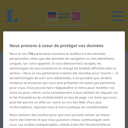
Nous prenons à coeur de protéger vos données
Nous et nos
716
partenaires stockons et accédons à des données
personnelles, telles que des données de navigation ou des identifiants
Dictionnaire Allemand-Turc
K
uniques, sur votre appareil. Si vous sélectionnez J'accepte, les
technologies de suivi prendront en charge les finalités affichées dans la
section « Nous et nos partenaires traitons des données pour fournir ». Si
Mots en allemand commençant
les technologies de suivi sont désactivées, il est possible que certains
contenus et annonces qui vous sont présentés ne soient pas pertinents
par K
pour vous. Vous pouvez faire réapparaître ce menu pour modifier vos
choix ou pour retirer votre consentement à tout moment en cliquant sur
le lien Paramètres de confidentialité en bas de page. Les choix que vous
-karätig ... Käse
kolorieren ... Kommode
avez fait aurons un effet sur notre ou nos Site Web. Pour plus
d’informations, reportez-vous à notre politique de confidentialité.
Käsebrot ...
Kommodore ...
Nous utilisons des cookies pour que vous puissiez utiliser au mieux
Kakaopulver
kompliziert
notre site Internet et que nous puissions mieux communiquer avec
vous. Les cookies indispensables, utilisés à des fins fonctionnelles et