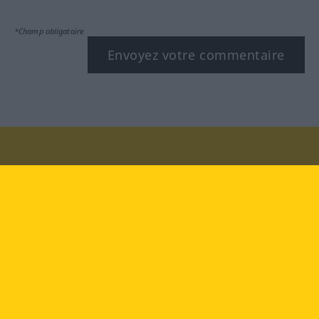
*Champ obligatoire
Envoyez votre commentaire
Rendez-nous visite au :
facebook
YouTube
Instagram
Langenscheidt