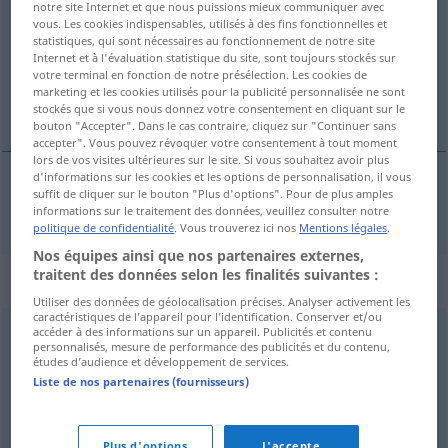
notre site Internet et que nous puissions mieux communiquer avec
vous. Les cookies indispensables, utilisés à des fins fonctionnelles et
Vue d'ensemble de toutes les traductions
statistiques, qui sont nécessaires au fonctionnement de notre site
Internet et à l'évaluation statistique du site, sont toujours stockés sur
(Pour plus d'informations, cliquez sur/touchez la traduction)
votre terminal en fonction de notre présélection. Les cookies de
marketing et les cookies utilisés pour la publicité personnalisée ne sont
nesnášenlivý
stockés que si vous nous donnez votre consentement en cliquant sur le
bouton "Accepter". Dans le cas contraire, cliquez sur "Continuer sans
accepter". Vous pouvez révoquer votre consentement à tout moment
lors de vos visites ultérieures sur le site. Si vous souhaitez avoir plus
d'informations sur les cookies et les options de personnalisation, il vous
suffit de cliquer sur le bouton "Plus d'options". Pour de plus amples
nesnášenlivý
unduldsam
informations sur le traitement des données, veuillez consulter notre
politique de confidentialité
. Vous trouverez ici nos
Mentions légales
.
Nos équipes ainsi que nos partenaires externes,
traitent des données selon les finalités suivantes :
Synonymes de "unduldsam"
Utiliser des données de géolocalisation précises. Analyser activement les
caractéristiques de l’appareil pour l’identification. Conserver et/ou
accéder à des informations sur un appareil. Publicités et contenu
bockig
,
trotzig
,
widerspenstig
,
dickköpfig
,
störrisch
personnalisés, mesure de performance des publicités et du contenu,
études d’audience et développement de services.
(Hauptform)
Liste de nos partenaires (fournisseurs)
ungehalten (über)
Plus d'options
J'accepte