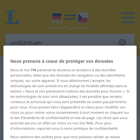
Nous prenons à coeur de protéger vos données
Dictionnaire Allemand-Tchèque
unduldsam
Nous et nos
716
partenaires stockons et accédons à des données
Traduction Allemand-Tchèque de
personnelles, telles que des données de navigation ou des identifiants
uniques, sur votre appareil. Si vous sélectionnez J'accepte, les
"unduldsam"
technologies de suivi prendront en charge les finalités affichées dans la
section « Nous et nos partenaires traitons des données pour fournir ». Si
les technologies de suivi sont désactivées, il est possible que certains
contenus et annonces qui vous sont présentés ne soient pas pertinents
"unduldsam" - traduction Tchèque
pour vous. Vous pouvez faire réapparaître ce menu pour modifier vos
choix ou pour retirer votre consentement à tout moment en cliquant sur
le lien Paramètres de confidentialité en bas de page. Les choix que vous
„unduldsam“
avez fait aurons un effet sur notre ou nos Site Web. Pour plus
d’informations, reportez-vous à notre politique de confidentialité.
Nous utilisons des cookies pour que vous puissiez utiliser au mieux
unduldsam