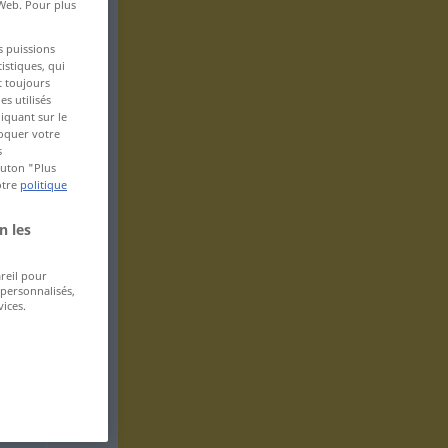
 Web. Pour plus
s puissions
istiques, qui
t toujours
s utilisés
iquant sur le
voquer votre
s
bouton "Plus
otre
politique
n les
areil pour
 personnalisés,
ices.