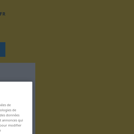
FR
nées de
nologies de
s des données
 et annonces qui
 pour modifier
e