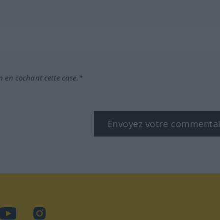
n en cochant cette case.*
Envoyez votre commenta
book
YouTube
Instagram