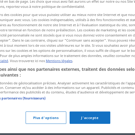
ité en bas de page. Les choix que vous avez fait aurons un effet sur notre ou nos Site
ns, reportez-vous à notre politique de confidentialité.
ns des cookies pour que vous puissiez utiliser au mieux notre site Internet et que nou
ctions
iquer avec vous. Les cookies indispensables, utilisés à des fins fonctionnelles et stat
ires au fonctionnement de notre site Internet et à l'évaluation statistique du site, son
a traduction)
votre terminal en fonction de notre présélection. Les cookies de marketing et les cookie
icité personnalisée ne sont stockés que si vous nous donnez votre consentement en cl
epter". Dans le cas contraire, cliquez sur "Continuer sans accepter". Vous pouvez ré
 à tout moment lors de vos visites ultérieures sur le site. Si vous souhaitez avoir plu
ns sur les cookies et les options de personnalisation, il vous suffit de cliquer sur le 
Pour de plus amples informations sur le traitement des données, veuillez consulter n
ialité
. Vous trouverez ici nos
Mentions légales
.
ch
einteilen
DAT
es ainsi que nos partenaires externes, traitent des données selo
suivantes :
 données de géolocalisation précises. Analyser activement les caractéristiques de l’app
tion. Conserver et/ou accéder à des informations sur un appareil. Publicités et contenu
erformance des publicités et du contenu, études d’audience et développement de serv
s partenaires (fournisseurs)
Plus d'options
J'accepte