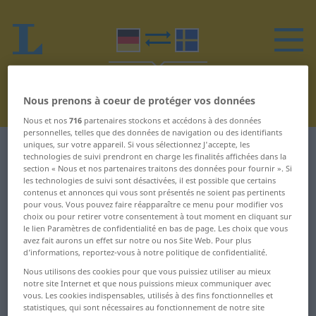
Nous prenons à coeur de protéger vos données
Nous et nos
716
partenaires stockons et accédons à des données
personnelles, telles que des données de navigation ou des identifiants
uniques, sur votre appareil. Si vous sélectionnez J'accepte, les
Dictionnaire Allemand-Suédois
U
technologies de suivi prendront en charge les finalités affichées dans la
section « Nous et nos partenaires traitons des données pour fournir ». Si
les technologies de suivi sont désactivées, il est possible que certains
Mots en allemand commençant
contenus et annonces qui vous sont présentés ne soient pas pertinents
pour vous. Vous pouvez faire réapparaître ce menu pour modifier vos
par U
choix ou pour retirer votre consentement à tout moment en cliquant sur
le lien Paramètres de confidentialité en bas de page. Les choix que vous
avez fait aurons un effet sur notre ou nos Site Web. Pour plus
U ... umarbeiten
Universalmittel ...
d’informations, reportez-vous à notre politique de confidentialité.
Unmensch
Nous utilisons des cookies pour que vous puissiez utiliser au mieux
Umarbeitung ...
notre site Internet et que nous puissions mieux communiquer avec
umfunktionieren
unmenschlich ...
vous. Les cookies indispensables, utilisés à des fins fonctionnelles et
unpraktisch
statistiques, qui sont nécessaires au fonctionnement de notre site