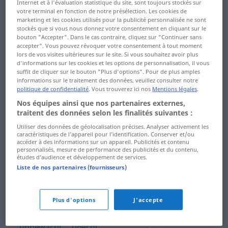
umgänglich ...
Internet et à l'évaluation statistique du site, sont toujours stockés sur
votre terminal en fonction de notre présélection. Les cookies de
umknicken
unpünktlich ...
marketing et les cookies utilisés pour la publicité personnalisée ne sont
Unschuld
stockés que si vous nous donnez votre consentement en cliquant sur le
umkommen ...
bouton "Accepter". Dans le cas contraire, cliquez sur "Continuer sans
accepter". Vous pouvez révoquer votre consentement à tout moment
umsatteln
unschuldig ... Unterarm
lors de vos visites ultérieures sur le site. Si vous souhaitez avoir plus
d'informations sur les cookies et les options de personnalisation, il vous
Umsatz ... umspringen
Unterart ...
suffit de cliquer sur le bouton "Plus d'options". Pour de plus amples
untergeordnet
informations sur le traitement des données, veuillez consulter notre
Umstände ... Umwelt
politique de confidentialité
. Vous trouverez ici nos
Mentions légales
.
Untergestell ...
Nos équipes ainsi que nos partenaires externes,
Umweltbelastung ...
unterkommen
traitent des données selon les finalités suivantes :
unähnlich
Utiliser des données de géolocalisation précises. Analyser activement les
unterkriegen ...
caractéristiques de l’appareil pour l’identification. Conserver et/ou
unanfechtbar ...
accéder à des informations sur un appareil. Publicités et contenu
Unterrichtsmethode
personnalisés, mesure de performance des publicités et du contenu,
unbearbeitet
études d’audience et développement de services.
Unterrichtsstunde ...
Liste de nos partenaires (fournisseurs)
unbebaut ...
Untersuchung
unbemannt
Untersuchungsausschuss
Plus d'options
J'accepte
unbemerkt ... unbetont
... Untreue
unbewacht ... unecht