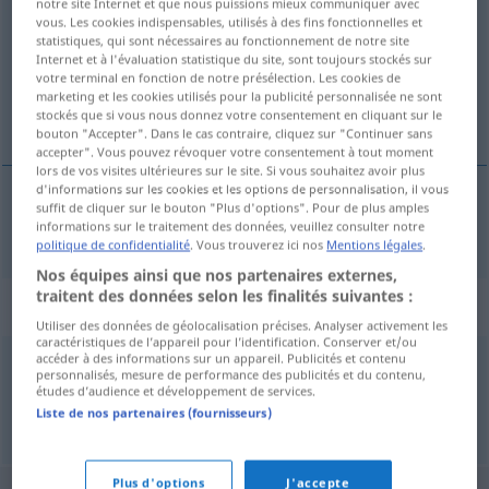
notre site Internet et que nous puissions mieux communiquer avec
vous. Les cookies indispensables, utilisés à des fins fonctionnelles et
Vue d'ensemble de toutes les traductions
statistiques, qui sont nécessaires au fonctionnement de notre site
Internet et à l'évaluation statistique du site, sont toujours stockés sur
(Pour plus d'informations, cliquez sur/touchez la traduction)
votre terminal en fonction de notre présélection. Les cookies de
marketing et les cookies utilisés pour la publicité personnalisée ne sont
hebbelijkheid
stockés que si vous nous donnez votre consentement en cliquant sur le
bouton "Accepter". Dans le cas contraire, cliquez sur "Continuer sans
accepter". Vous pouvez révoquer votre consentement à tout moment
lors de vos visites ultérieures sur le site. Si vous souhaitez avoir plus
d'informations sur les cookies et les options de personnalisation, il vous
suffit de cliquer sur le bouton "Plus d'options". Pour de plus amples
hebbelijkheid
Unart
informations sur le traitement des données, veuillez consulter notre
politique de confidentialité
. Vous trouverez ici nos
Mentions légales
.
Nos équipes ainsi que nos partenaires externes,
traitent des données selon les finalités suivantes :
Synonymes de "Unart"
Utiliser des données de géolocalisation précises. Analyser activement les
caractéristiques de l’appareil pour l’identification. Conserver et/ou
accéder à des informations sur un appareil. Publicités et contenu
personnalisés, mesure de performance des publicités et du contenu,
Untugend
études d’audience et développement de services.
Liste de nos partenaires (fournisseurs)
© OpenThesaurus.de
Plus d'options
J'accepte