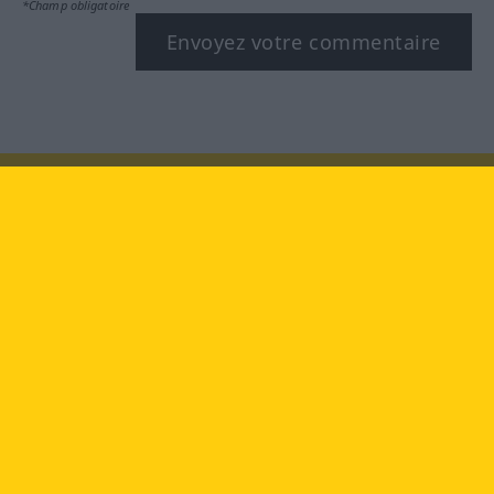
*Champ obligatoire
Envoyez votre commentaire
Rendez-nous visite au :
facebook
YouTube
Instagram
Langenscheidt
CONDITIONS D'UTILISATION