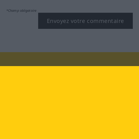
*Champ obligatoire
Envoyez votre commentaire
Rendez-nous visite au :
facebook
YouTube
Instagram
Langenscheidt