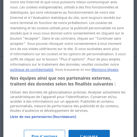
notre site Internet et que nous puissions mieux communiquer avec
vous. Les cookies indispensables, utilisés à des fins fonctionnelles et
sozialistisch
statistiques, qui sont nécessaires au fonctionnement de notre site
Internet et à l'évaluation statistique du site, sont toujours stockés sur
Vue d'ensemble de toutes les traductions
votre terminal en fonction de notre présélection. Les cookies de
marketing et les cookies utilisés pour la publicité personnalisée ne sont
(Pour plus d'informations, cliquez sur/touchez la traduction)
stockés que si vous nous donnez votre consentement en cliquant sur le
bouton "Accepter". Dans le cas contraire, cliquez sur "Continuer sans
socialistisch
accepter". Vous pouvez révoquer votre consentement à tout moment
lors de vos visites ultérieures sur le site. Si vous souhaitez avoir plus
d'informations sur les cookies et les options de personnalisation, il vous
suffit de cliquer sur le bouton "Plus d'options". Pour de plus amples
informations sur le traitement des données, veuillez consulter notre
politique de confidentialité
. Vous trouverez ici nos
Mentions légales
.
socialistisch
sozialistisch
Nos équipes ainsi que nos partenaires externes,
traitent des données selon les finalités suivantes :
Utiliser des données de géolocalisation précises. Analyser activement les
Synonymes de "sozialistisch"
caractéristiques de l’appareil pour l’identification. Conserver et/ou
accéder à des informations sur un appareil. Publicités et contenu
personnalisés, mesure de performance des publicités et du contenu,
études d’audience et développement de services.
rot
,
links
,
linksgerichtet
,
kommunistisch (sein)
Liste de nos partenaires (fournisseurs)
(Hauptform)
Plus d'options
J'accepte