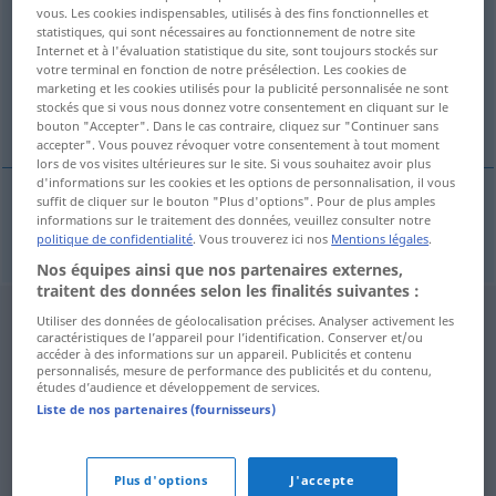
vous. Les cookies indispensables, utilisés à des fins fonctionnelles et
statistiques, qui sont nécessaires au fonctionnement de notre site
Vue d'ensemble de toutes les traductions
Internet et à l'évaluation statistique du site, sont toujours stockés sur
(Pour plus d'informations, cliquez sur/touchez la traduction)
votre terminal en fonction de notre présélection. Les cookies de
marketing et les cookies utilisés pour la publicité personnalisée ne sont
stockés que si vous nous donnez votre consentement en cliquant sur le
netto-
bouton "Accepter". Dans le cas contraire, cliquez sur "Continuer sans
accepter". Vous pouvez révoquer votre consentement à tout moment
lors de vos visites ultérieures sur le site. Si vous souhaitez avoir plus
d'informations sur les cookies et les options de personnalisation, il vous
suffit de cliquer sur le bouton "Plus d'options". Pour de plus amples
informations sur le traitement des données, veuillez consulter notre
netto-
Netto-
politique de confidentialité
. Vous trouverez ici nos
Mentions légales
.
Nos équipes ainsi que nos partenaires externes,
traitent des données selon les finalités suivantes :
Utiliser des données de géolocalisation précises. Analyser activement les
caractéristiques de l’appareil pour l’identification. Conserver et/ou
accéder à des informations sur un appareil. Publicités et contenu
personnalisés, mesure de performance des publicités et du contenu,
études d’audience et développement de services.
Liste de nos partenaires (fournisseurs)
Plus d'options
J'accepte