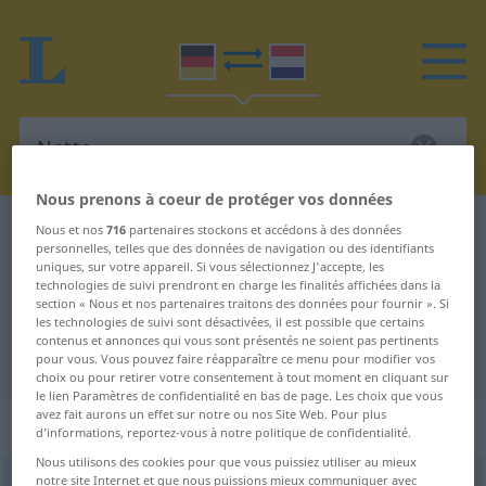
Nous prenons à coeur de protéger vos données
Dictionnaire Allemand-Néerlandais
Netto-
Nous et nos
716
partenaires stockons et accédons à des données
personnelles, telles que des données de navigation ou des identifiants
Traduction Allemand-Néerlandais
uniques, sur votre appareil. Si vous sélectionnez J'accepte, les
technologies de suivi prendront en charge les finalités affichées dans la
de "Netto-"
section « Nous et nos partenaires traitons des données pour fournir ». Si
les technologies de suivi sont désactivées, il est possible que certains
contenus et annonces qui vous sont présentés ne soient pas pertinents
"Netto-" - traduction Néerlandais
pour vous. Vous pouvez faire réapparaître ce menu pour modifier vos
choix ou pour retirer votre consentement à tout moment en cliquant sur
le lien Paramètres de confidentialité en bas de page. Les choix que vous
avez fait aurons un effet sur notre ou nos Site Web. Pour plus
„Netto-“
: Zusammensetzungen
d’informations, reportez-vous à notre politique de confidentialité.
Nous utilisons des cookies pour que vous puissiez utiliser au mieux
notre site Internet et que nous puissions mieux communiquer avec
Netto-
Zssgn