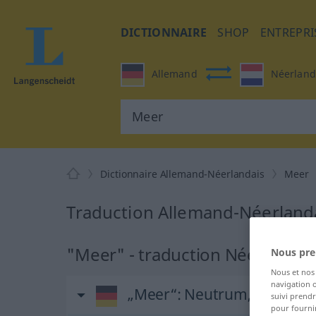
DICTIONNAIRE
SHOP
ENTREPRI
Allemand
Néerland
Dictionnaire Allemand-Néerlandais
Meer
Traduction Allemand-Néerland
"Meer" - traduction Néerlandai
Nous pre
Nous et no
navigation o
„Meer“
: Neutrum, sächlich
suivi prendr
pour fournir