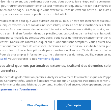
résentés ne soient pas pertinents pour vous. Vous pouvez faire réapparaître ce menu
u pour retirer votre consentement à tout moment en cliquant sur le lien Paramètres d
ité en bas de page. Les choix que vous avez fait aurons un effet sur notre ou nos Site
ns, reportez-vous à notre politique de confidentialité.
ctions
ns des cookies pour que vous puissiez utiliser au mieux notre site Internet et que nou
a traduction)
iquer avec vous. Les cookies indispensables, utilisés à des fins fonctionnelles et stat
ires au fonctionnement de notre site Internet et à l'évaluation statistique du site, son
votre terminal en fonction de notre présélection. Les cookies de marketing et les cookie
icité personnalisée ne sont stockés que si vous nous donnez votre consentement en cl
epter". Dans le cas contraire, cliquez sur "Continuer sans accepter". Vous pouvez ré
 à tout moment lors de vos visites ultérieures sur le site. Si vous souhaitez avoir plu
ns sur les cookies et les options de personnalisation, il vous suffit de cliquer sur le 
Meer
Pour de plus amples informations sur le traitement des données, veuillez consulter n
ialité
. Vous trouverez ici nos
Mentions légales
.
es ainsi que nos partenaires externes, traitent des données selo
suivantes :
das Schwarze Meer
 données de géolocalisation précises. Analyser activement les caractéristiques de l’app
tion. Conserver et/ou accéder à des informations sur un appareil. Publicités et contenu
erformance des publicités et du contenu, études d’audience et développement de serv
s partenaires (fournisseurs)
eer"
Plus d'options
J'accepte
Ägäisches Meer
n