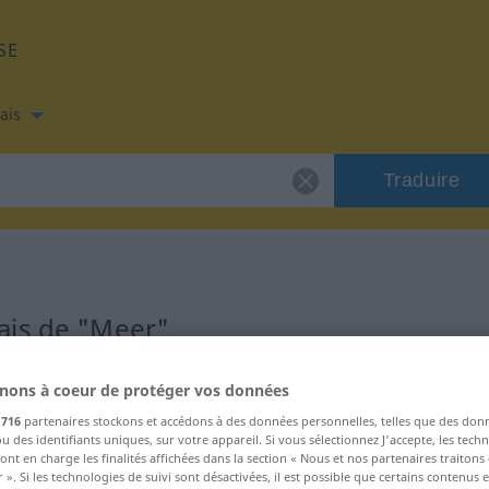
SE
ais
Traduire
ais de "Meer"
s
nons à coeur de protéger vos données
s
716
partenaires stockons et accédons à des données personnelles, telles que des don
u des identifiants uniques, sur votre appareil. Si vous sélectionnez J'accepte, les tech
ont en charge les finalités affichées dans la section « Nous et nos partenaires traiton
 ». Si les technologies de suivi sont désactivées, il est possible que certains contenus