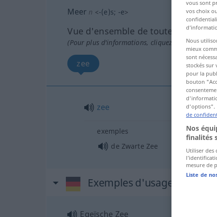
vous sont p
Meer
vos choix o
n
<
-(e)s
;
-e
>
confidential
d’informatio
Vue d'ensemble de toutes les tradu
Nous utiliso
(Pour plus d'informations, cliquez sur/touchez l
mieux commun
sont nécessa
zee
stockés sur 
pour la publ
bouton "Acc
consentement
d'informatio
zee
d'options". 
de confident
Nos équip
exemples
finalités 
de Zwarte Zee
Utiliser des
l’identifica
mesure de p
Liste de no
Exemples d'usage pour "M
Egeïsche Zee