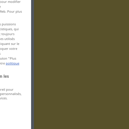
 pour modifier
e
 Web. Pour plus
s puissions
istiques, qui
t toujours
s utilisés
iquant sur le
voquer votre
s
bouton "Plus
otre
politique
n les
areil pour
 personnalisés,
ices.