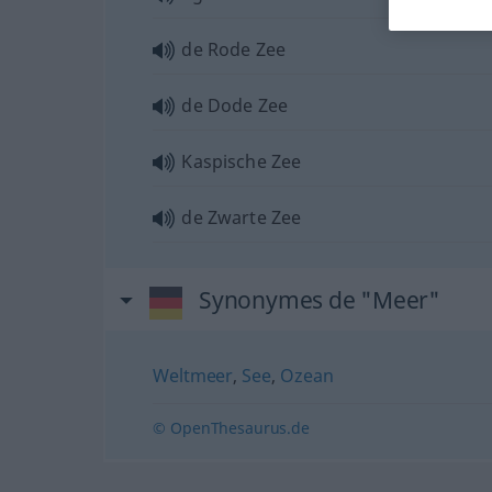
de Rode Zee
de Dode Zee
Kaspische Zee
de Zwarte Zee
Synonymes de "Meer"
Weltmeer
,
See
,
Ozean
© OpenThesaurus.de