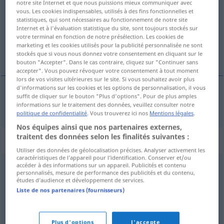
notre site Internet et que nous puissions mieux communiquer avec
vous. Les cookies indispensables, utilisés à des fins fonctionnelles et
Vue d'ensemble de toutes les traductions
statistiques, qui sont nécessaires au fonctionnement de notre site
Internet et à l'évaluation statistique du site, sont toujours stockés sur
(Pour plus d'informations, cliquez sur/touchez la traduction)
votre terminal en fonction de notre présélection. Les cookies de
marketing et les cookies utilisés pour la publicité personnalisée ne sont
hebzucht
stockés que si vous nous donnez votre consentement en cliquant sur le
bouton "Accepter". Dans le cas contraire, cliquez sur "Continuer sans
accepter". Vous pouvez révoquer votre consentement à tout moment
lors de vos visites ultérieures sur le site. Si vous souhaitez avoir plus
d'informations sur les cookies et les options de personnalisation, il vous
suffit de cliquer sur le bouton "Plus d'options". Pour de plus amples
hebzucht
Habgier
informations sur le traitement des données, veuillez consulter notre
politique de confidentialité
. Vous trouverez ici nos
Mentions légales
.
Nos équipes ainsi que nos partenaires externes,
traitent des données selon les finalités suivantes :
Synonymes de "Habgier"
Utiliser des données de géolocalisation précises. Analyser activement les
caractéristiques de l’appareil pour l’identification. Conserver et/ou
accéder à des informations sur un appareil. Publicités et contenu
personnalisés, mesure de performance des publicités et du contenu,
Gier
,
Raffgier
,
Habsucht
études d’audience et développement de services.
Liste de nos partenaires (fournisseurs)
Habsucht
Plus d'options
J'accepte
© OpenThesaurus.de