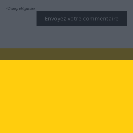
*Champ obligatoire
Envoyez votre commentaire
Rendez-nous visite au :
facebook
YouTube
Instagram
Langenscheidt