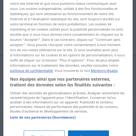
notre site Internet et que nous puissions mieux communiquer avec
Bedingung
vous. Les cookies indispensables, utilisés à des fins fonctionnelles et
f
statistiques, qui sont nécessaires au fonctionnement de notre site
Internet et à l'évaluation statistique du site, sont toujours stockés sur
Vue d'ensemble de toutes les traductions
votre terminal en fonction de notre présélection. Les cookies de
(Pour plus d'informations, cliquez sur/touchez la traduction)
marketing et les cookies utilisés pour la publicité personnalisée ne sont
stockés que si vous nous donnez votre consentement en cliquant sur le
bouton "Accepter". Dans le cas contraire, cliquez sur "Continuer sans
voorwaarde
accepter". Vous pouvez révoquer votre consentement à tout moment
lors de vos visites ultérieures sur le site. Si vous souhaitez avoir plus
d'informations sur les cookies et les options de personnalisation, il vous
suffit de cliquer sur le bouton "Plus d'options". Pour de plus amples
informations sur le traitement des données, veuillez consulter notre
politique de confidentialité
. Vous trouverez ici nos
Mentions légales
.
voorwaarde
Bedingung
Nos équipes ainsi que nos partenaires externes,
traitent des données selon les finalités suivantes :
Utiliser des données de géolocalisation précises. Analyser activement les
caractéristiques de l’appareil pour l’identification. Conserver et/ou
accéder à des informations sur un appareil. Publicités et contenu
Synonymes de "Bedingung"
personnalisés, mesure de performance des publicités et du contenu,
études d’audience et développement de services.
Liste de nos partenaires (fournisseurs)
Notwendigkeit
,
Prämisse
,
Axiom (fachspr.)
,
These
,
Kriterium
,
Grundsatz
,
Grundlage
,
Annahme
,