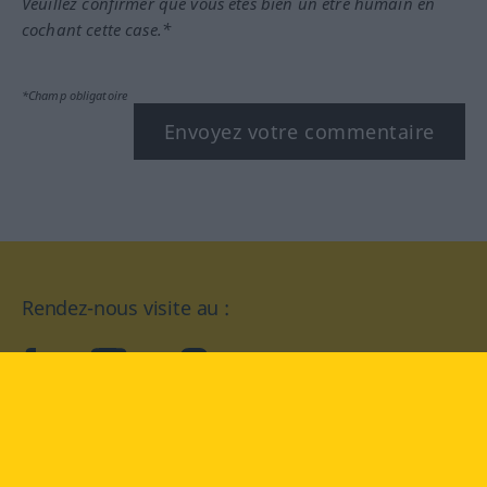
Veuillez confirmer que vous êtes bien un être humain en
cochant cette case.*
*Champ obligatoire
Envoyez votre commentaire
Rendez-nous visite au :
facebook
YouTube
Instagram
Langenscheidt