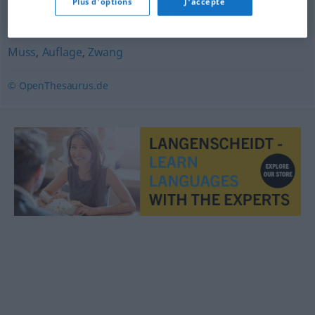
Plus d'options
J'accepte
Voraussetzung
,
Vorbedingung
,
Kondition
Muss
,
Auflage
,
Zwang
© OpenThesaurus.de