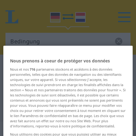
Nous prenons à coeur de protéger vos données
Dictionnaire Allemand-Néerlandais
Bedingung
Nous et nos
716
partenaires stockons et accédons à des données
Traduction Allemand-Néerlandais
personnelles, telles que des données de navigation ou des identifiants
uniques, sur votre appareil. Si vous sélectionnez J'accepte, les
de "Bedingung"
technologies de suivi prendront en charge les finalités affichées dans la
section « Nous et nos partenaires traitons des données pour fournir ». Si
les technologies de suivi sont désactivées, il est possible que certains
"Bedingung" - traduction
contenus et annonces qui vous sont présentés ne soient pas pertinents
pour vous. Vous pouvez faire réapparaître ce menu pour modifier vos
Néerlandais
choix ou pour retirer votre consentement à tout moment en cliquant sur
le lien Paramètres de confidentialité en bas de page. Les choix que vous
avez fait aurons un effet sur notre ou nos Site Web. Pour plus
d’informations, reportez-vous à notre politique de confidentialité.
„Bedingung“
: Femininum, weiblich
Nous utilisons des cookies pour que vous puissiez utiliser au mieux