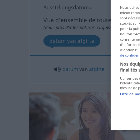
Ausstellungsdatum
n
Nous utiliso
mieux commun
sont nécessa
Vue d'ensemble de toutes les tradu
stockés sur 
(Pour plus d'informations, cliquez sur/touchez l
pour la publ
bouton "Acc
consentement
datum van afgifte
d'informatio
d'options". 
de confident
Nos équip
datum
van
afgifte
finalités 
Utiliser des
l’identifica
mesure de p
Liste de no