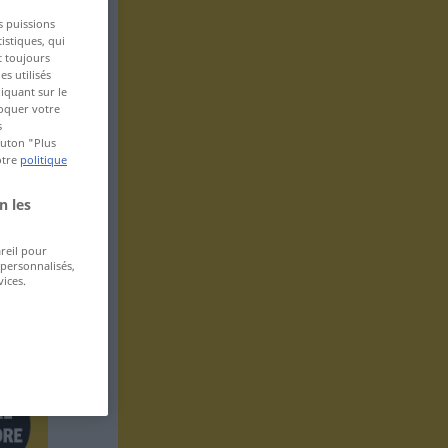
s puissions
istiques, qui
t toujours
s utilisés
iquant sur le
voquer votre
s
bouton "Plus
otre
politique
n les
areil pour
 personnalisés,
ices.