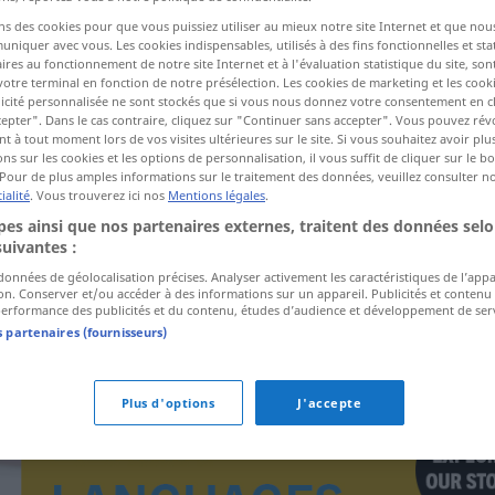
ns des cookies pour que vous puissiez utiliser au mieux notre site Internet et que nou
iquer avec vous. Les cookies indispensables, utilisés à des fins fonctionnelles et stat
ires au fonctionnement de notre site Internet et à l'évaluation statistique du site, son
ctions
votre terminal en fonction de notre présélection. Les cookies de marketing et les cookie
a traduction)
icité personnalisée ne sont stockés que si vous nous donnez votre consentement en cl
epter". Dans le cas contraire, cliquez sur "Continuer sans accepter". Vous pouvez ré
 à tout moment lors de vos visites ultérieures sur le site. Si vous souhaitez avoir plu
ns sur les cookies et les options de personnalisation, il vous suffit de cliquer sur le 
Pour de plus amples informations sur le traitement des données, veuillez consulter n
ialité
. Vous trouverez ici nos
Mentions légales
.
es ainsi que nos partenaires externes, traitent des données selo
Ausstellungsdatum
suivantes :
 données de géolocalisation précises. Analyser activement les caractéristiques de l’app
tion. Conserver et/ou accéder à des informations sur un appareil. Publicités et contenu
erformance des publicités et du contenu, études d’audience et développement de serv
s partenaires (fournisseurs)
Plus d'options
J'accepte