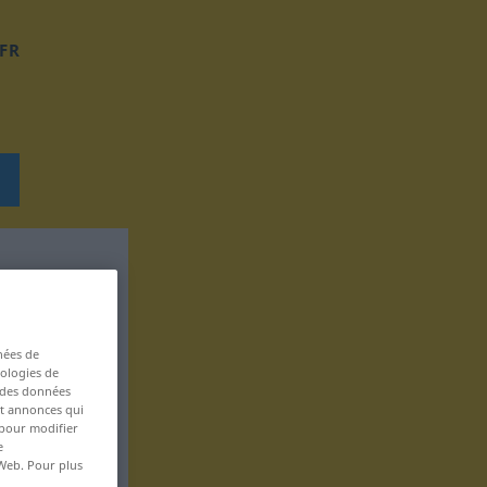
FR
nées de
nologies de
s des données
 et annonces qui
 pour modifier
e
 Web. Pour plus