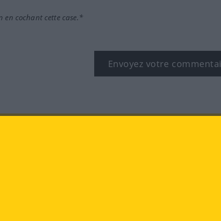
n en cochant cette case.*
Envoyez votre commenta
book
YouTube
Instagram