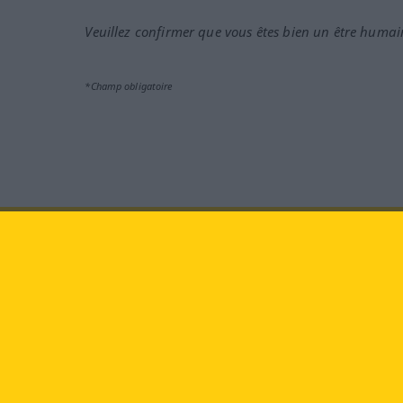
Veuillez confirmer que vous êtes bien un être humai
*Champ obligatoire
Rendez-nous visite au :
face
Langenscheidt