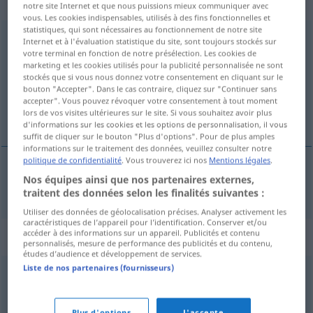
männlich
notre site Internet et que nous puissions mieux communiquer avec
vous. Les cookies indispensables, utilisés à des fins fonctionnelles et
statistiques, qui sont nécessaires au fonctionnement de notre site
Auftraggeber
m
Internet et à l'évaluation statistique du site, sont toujours stockés sur
votre terminal en fonction de notre présélection. Les cookies de
Vue d'ensemble de toutes les traductions
marketing et les cookies utilisés pour la publicité personnalisée ne sont
stockés que si vous nous donnez votre consentement en cliquant sur le
(Pour plus d'informations, cliquez sur/touchez la traduction)
bouton "Accepter". Dans le cas contraire, cliquez sur "Continuer sans
accepter". Vous pouvez révoquer votre consentement à tout moment
opdrachtgever
lors de vos visites ultérieures sur le site. Si vous souhaitez avoir plus
d'informations sur les cookies et les options de personnalisation, il vous
suffit de cliquer sur le bouton "Plus d'options". Pour de plus amples
informations sur le traitement des données, veuillez consulter notre
politique de confidentialité
. Vous trouverez ici nos
Mentions légales
.
Nos équipes ainsi que nos partenaires externes,
opdrachtgever
Auftraggeber
traitent des données selon les finalités suivantes :
Utiliser des données de géolocalisation précises. Analyser activement les
caractéristiques de l’appareil pour l’identification. Conserver et/ou
accéder à des informations sur un appareil. Publicités et contenu
Synonymes de "Auftraggeber"
personnalisés, mesure de performance des publicités et du contenu,
études d’audience et développement de services.
Liste de nos partenaires (fournisseurs)
Besteller
,
Kunde
Plus d'options
J'accepte