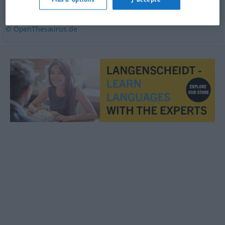
Kunde
,
Mandant
,
Adressat
© OpenThesaurus.de