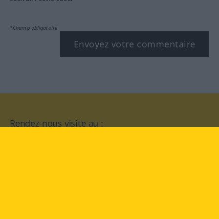
*Champ obligatoire
Envoyez votre commentaire
Rendez-nous visite au :
facebook
YouTube
Instagram
Langenscheidt