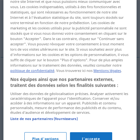
notre site Internet et que nous puissions mieux communiquer avec
vous. Les cookies indispensables, utilisés à des fins fonctionnelles et
ankreuzen
statistiques, qui sont nécessaires au fonctionnement de notre site
Internet et à l'évaluation statistique du site, sont toujours stockés sur
Vue d'ensemble de toutes les traductions
votre terminal en fonction de notre présélection. Les cookies de
marketing et les cookies utilisés pour la publicité personnalisée ne sont
(Pour plus d'informations, cliquez sur/touchez la traduction)
stockés que si vous nous donnez votre consentement en cliquant sur le
bouton "Accepter". Dans le cas contraire, cliquez sur "Continuer sans
aankruisen
accepter". Vous pouvez révoquer votre consentement à tout moment
lors de vos visites ultérieures sur le site. Si vous souhaitez avoir plus
d'informations sur les cookies et les options de personnalisation, il vous
suffit de cliquer sur le bouton "Plus d'options". Pour de plus amples
informations sur le traitement des données, veuillez consulter notre
politique de confidentialité
. Vous trouverez ici nos
Mentions légales
.
aankruisen
ankreuzen
Nos équipes ainsi que nos partenaires externes,
traitent des données selon les finalités suivantes :
Utiliser des données de géolocalisation précises. Analyser activement les
Synonymes de "ankreuzen"
caractéristiques de l’appareil pour l’identification. Conserver et/ou
accéder à des informations sur un appareil. Publicités et contenu
personnalisés, mesure de performance des publicités et du contenu,
études d’audience et développement de services.
abhaken
Liste de nos partenaires (fournisseurs)
© OpenThesaurus.de
Plus d'options
J'accepte